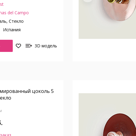
st
mas del Campo
ль, Стекло
о
Испания
Ь
3D модель
омированный цоколь 5
текло
см
.
заказ