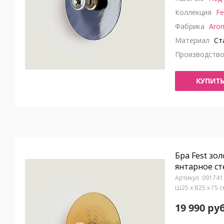
Коллекция
Fe
Фабрика
Aro
Материал
Ста
Производств
КУПИТ
Бра Fest зол
янтарное ст
091741
Ш25 x В25 x Г5 
19 990 руб