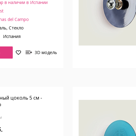
р в наличии в Испании
st
mas del Campo
ль, Стекло
о
Испания
Ь
3D модель
рный цоколь 5 см -
о
см
.