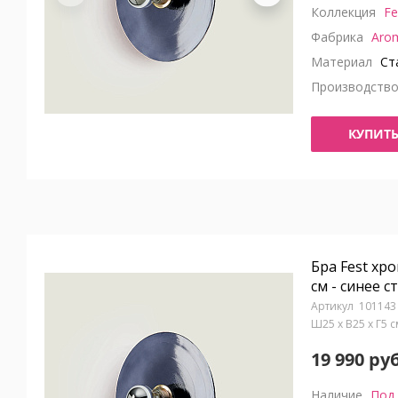
Коллекция
Fe
Фабрика
Aro
Материал
Ста
Производств
КУПИТ
Бра Fest хр
см - синее с
101143
Ш25 x В25 x Г5 
19 990 руб
Наличие
Под 