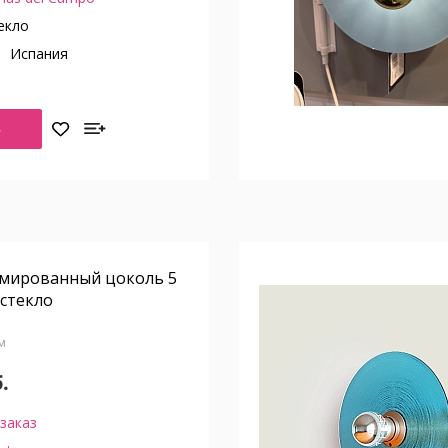
екло
о
Испания
Ь
омированный цоколь 5
 стекло
см
.
заказ