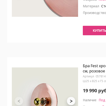
Материал
Ст
Производств
КУПИТ
Бра Fest хр
см, розовое
057814
Ш25 x В25 x Г5 
19 990 руб
Наличие
Под 