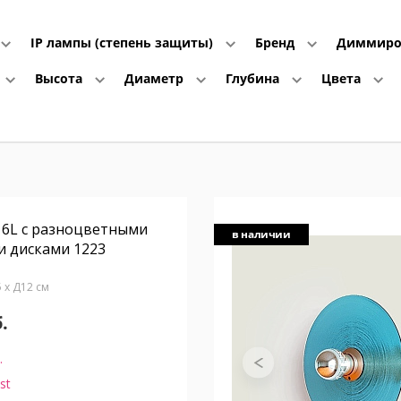
IP лампы (степень защиты)
Бренд
Диммиро
Высота
Диаметр
Глубина
Цвета
 6L с разноцветными
в наличии
и дисками 1223
5 x Д12 см
.
.
st