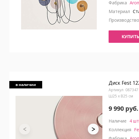
Фабрика
Aro
Материал
Ста
Производств
КУПИТ
Диск Fest 1
в наличии
087347
Ш25 x В25 см
9 990 руб.
Наличие
4 шт
Коллекция
Fe
Фабрика
Aro