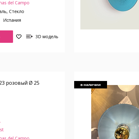
mas del Campo
ль, Стекло
о
Испания
Ь
3D модель
223 розовый Ø 25
в наличии
.
st
mas del Campo