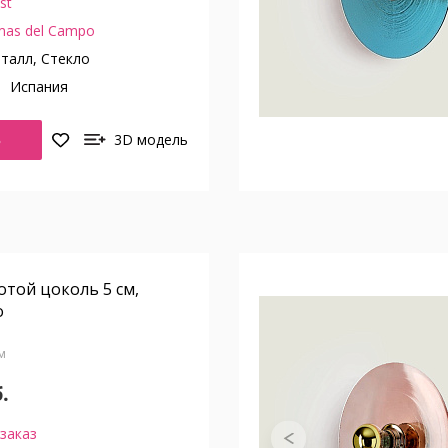
st
mas del Campo
талл, Стекло
о
Испания
Ь
3D модель
лотой цоколь 5 см,
о
см
.
заказ