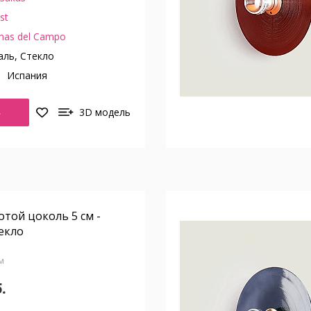
st
mas del Campo
ль, Стекло
о
Испания
Ь
3D модель
отой цоколь 5 см -
екло
см
.