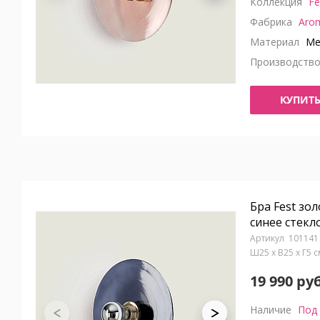
Коллекция
Fe
Фабрика
Aro
Материал
Ме
Производств
КУПИТ
Бра Fest зо
синее стекл
101141
Ш25 x В25 x Г5 
19 990 руб
Наличие
Под 