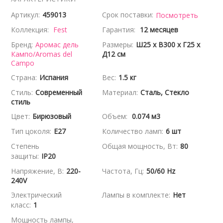
Артикул:
459013
Срок поставки:
Посмотреть
Коллекция:
Fest
Гарантия:
12 месяцев
Бренд:
Аромас дель
Размеры:
Ш25 x В300 x Г25 x
Кампо/Aromas del
Д12 см
Campo
Страна:
Испания
Вес:
1.5 кг
Стиль:
Современный
Материал:
Сталь, Стекло
стиль
Цвет:
Бирюзовый
Объем:
0.074 м3
Тип цоколя:
E27
Количество ламп:
6 шт
Степень
Общая мощность, Вт:
80
защиты:
IP20
Напряжение, В:
220-
Частота, Гц:
50/60 Hz
240V
Электрический
Лампы в комплекте:
Нет
класс:
1
Мощность лампы,