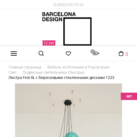
8 (800) 500-70-36
0
0
Главная страница
Мебель из Испании и Португалии
Свет
Подвесные светильники (Люстры)
Люстра Fest 6L с бирюзовыми стеклянными дисками 1223
хит