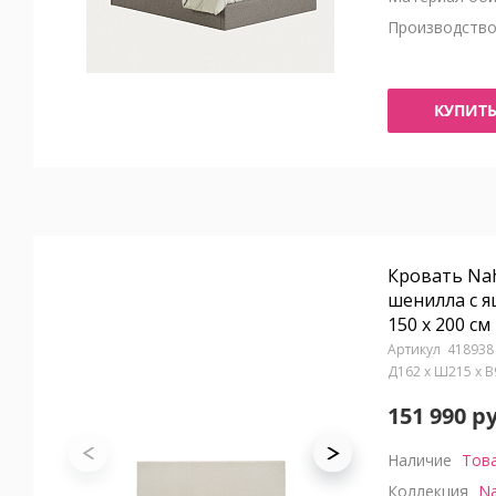
Производств
КУПИТ
Кровать Nah
шенилла с я
150 x 200 см
418938
Д162 x Ш215 x 
151 990 р
Наличие
Това
Коллекция
Na