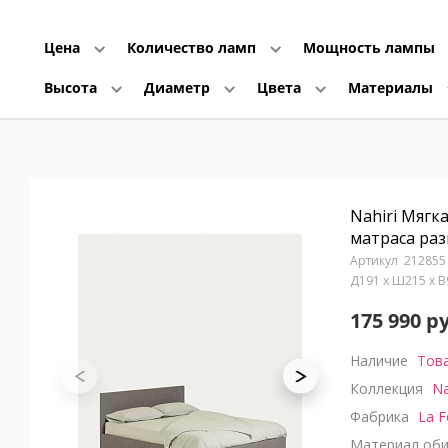
Цена
Количество ламп
Мощность лампы
Высота
Диаметр
Цвета
Материалы
Nahiri Мягк
матраса раз
212855
Д191 x Ш215 x 
175 990 р
Наличие
Това
Коллекция
Na
Фабрика
La F
Материал оби