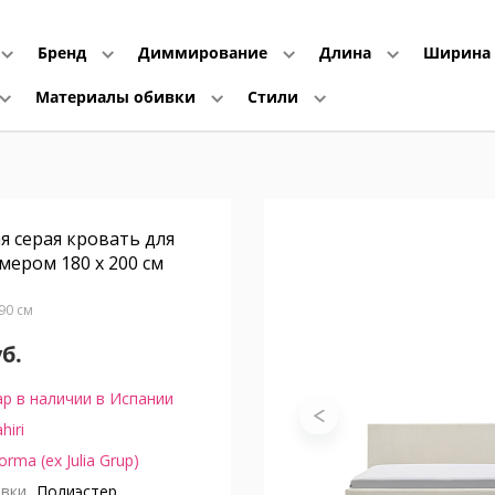
Бренд
Диммирование
Длина
Ширина
Материалы обивки
Стили
ая серая кровать для
мером 180 x 200 см
В90 см
уб.
р в наличии в Испании
hiri
orma (ex Julia Grup)
вки
Полиэстер