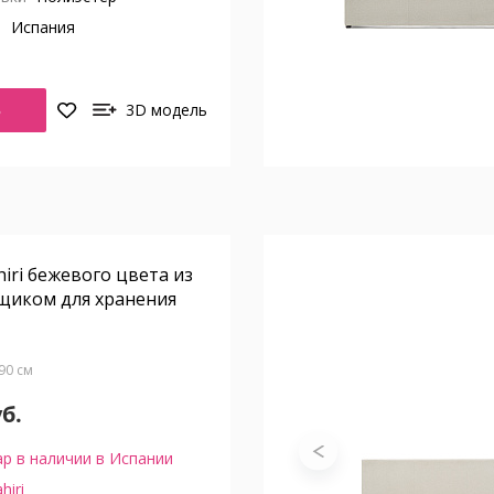
о
Испания
Ь
3D модель
iri бежевого цвета из
щиком для хранения
В90 см
уб.
р в наличии в Испании
hiri