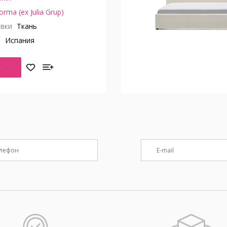
orma (ex Julia Grup)
вки
Ткань
о
Испания
Ь