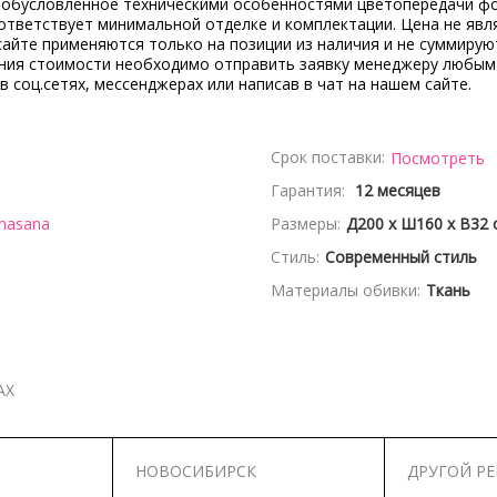
, обусловленное техническими особенностями цветопередачи ф
ответствует минимальной отделке и комплектации. Цена не явл
сайте применяются только на позиции из наличия и не суммирую
ения стоимости необходимо отправить заявку менеджеру любым
 в соц.сетях, мессенджерах или написав в чат на нашем сайте.
Срок поставки:
Посмотреть
Гарантия:
12 месяцев
masana
Размеры:
Д200 x Ш160 x В32 
Стиль:
Современный стиль
Материалы обивки:
Ткань
АХ
НОВОСИБИРСК
ДРУГОЙ Р