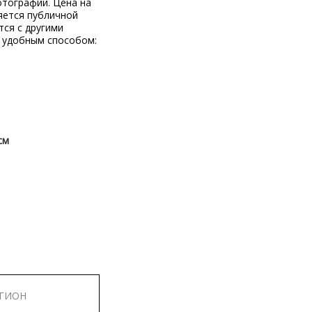
отографий. Цена на
яется публичной
тся с другими
 удобным способом:
см
ЕГИОН