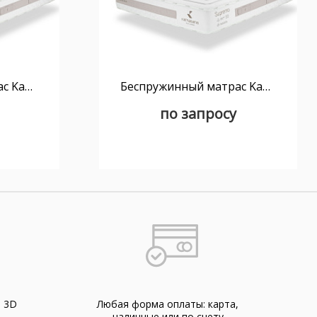
Беспружинный матрас Kamasana Supremo 200x210
Беспружинный матрас Kamasana Supremo 200x220
по запросу
а 3D
Любая форма оплаты: карта,
наличные или по счету