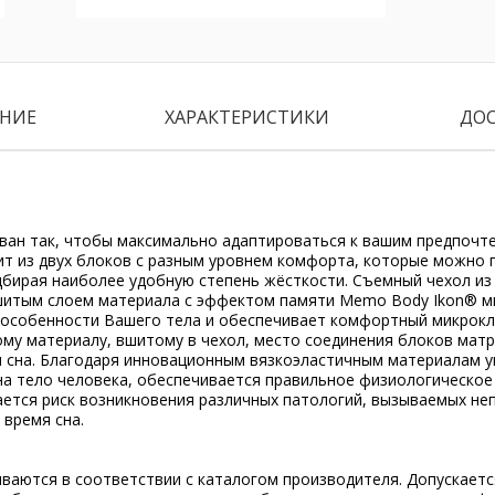
НИЕ
ХАРАКТЕРИСТИКИ
ДО
ван так, чтобы максимально адаптироваться к вашим предпочт
ит из двух блоков с разным уровнем комфорта, которые можно 
дбирая наиболее удобную степень жёсткости. Съемный чехол и
шитым слоем материала с эффектом памяти Memo Body Ikon® м
 особенности Вашего тела и обеспечивает комфортный микрокли
ому материалу, вшитому в чехол, место соединения блоков мат
 сна. Благодаря инновационным вязкоэластичным материалам 
на тело человека, обеспечивается правильное физиологическо
ается риск возникновения различных патологий, вызываемых н
 время сна.
ываются в соответствии с каталогом производителя. Допускает