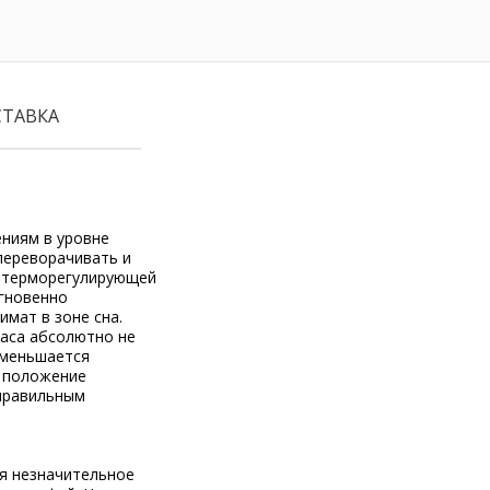
СТАВКА
ениям в уровне
переворачивать и
з терморегулирующей
гновенно
мат в зоне сна.
раса абсолютно не
уменьшается
е положение
еправильным
ся незначительное