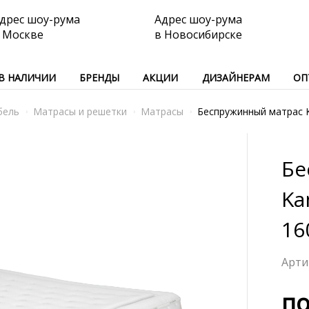
дрес шоу-рума
Адрес шоу-рума
 Москве
в Новосибирске
В НАЛИЧИИ
БРЕНДЫ
АКЦИИ
ДИЗАЙНЕРАМ
ОП
бель
Матрасы и решетки
Матрасы
Беспружинный матрас 
Бе
Ka
16
по