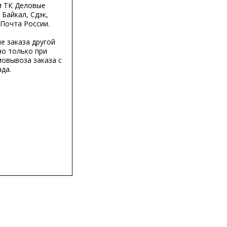
м ТК Деловые
 Байкал, Сдэк,
 Почта России.
е заказа другой
о только при
мовывоза заказа с
да.