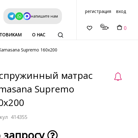
регистрация
вход
напишите нам
0
0
ТОВИКАМ
О НАС
Kamasana Supremo 160x200
спружинный матрас
masana Supremo
0x200
414355
 запросу