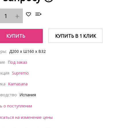
КУПИТЬ
КУПИТЬ В 1 КЛИК
ры:
Д200 x Ш160 x В32
чие
Под заказ
екция
Supremo
ика
Kamasana
зводство
Испания
ь о поступлении
саться на изменение цены