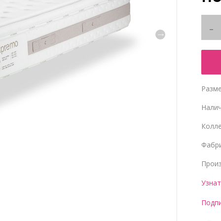
Разме
Нали
Колл
Фабр
Прои
Узнат
Подпи