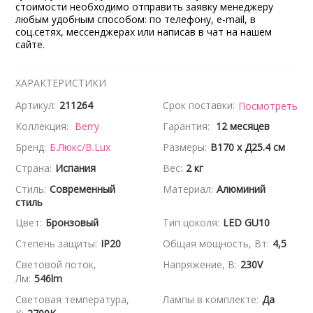
стоимости необходимо отправить заявку менеджеру
любым удобным способом: по телефону, e-mail, в
соц.сетях, мессенджерах или написав в чат на нашем
сайте.
ХАРАКТЕРИСТИКИ
Артикул:
211264
Срок поставки:
Посмотреть
Коллекция:
Berry
Гарантия:
12 месяцев
Бренд:
Б.Люкс/B.Lux
Размеры:
В170 x Д25.4 см
Страна:
Испания
Вес:
2 кг
Стиль:
Современный
Материал:
Алюминий
стиль
Цвет:
Бронзовый
Тип цоколя:
LED GU10
Степень защиты:
IP20
Общая мощность, Вт:
4,5
Световой поток,
Напряжение, В:
230V
Лм:
546lm
Световая температура,
Лампы в комплекте:
Да