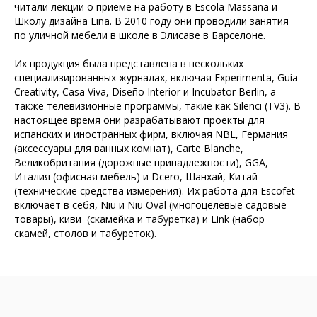
читали лекции о приеме на работу в Escola Massana и
Школу дизайна Eina. В 2010 году они проводили занятия
по уличной мебели в школе в Элисаве в Барселоне.
Их продукция была представлена ​​в нескольких
специализированных журналах, включая Experimenta, Guía
Creativity, Casa Viva, Diseño Interior и Incubator Berlin, а
также телевизионные программы, такие как Silenci (TV3). В
настоящее время они разрабатывают проекты для
испанских и иностранных фирм, включая NBL, Германия
(аксессуары для ванных комнат), Carte Blanche,
Великобритания (дорожные принадлежности), GGA,
Италия (офисная мебель) и Dcero, Шанхай, Китай
(технические средства измерения). Их работа для Escofet
включает в себя, Niu и Niu Oval (многоцелевые садовые
товары), киви (скамейка и табуретка) и Link (набор
скамей, столов и табуреток).