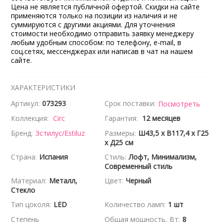
Цена не является публичной офертой. Скидки на сайте
применяются только на позиции из наличия и не
суммируются с другими акциями. Для уточнения
стоимости необходимо отправить заявку менеджеру
любым удобным способом: по телефону, e-mail, в
соц.сетях, мессенджерах или написав в чат на нашем
сайте.
ХАРАКТЕРИСТИКИ
Артикул:
073293
Срок поставки:
Посмотреть
Коллекция:
Circ
Гарантия:
12 месяцев
Бренд:
Эстилус/Estiluz
Размеры:
Ш43,5 x В117,4 x Г25
x Д25 см
Страна:
Испания
Стиль:
Лофт, Минимализм,
Современный стиль
Материал:
Металл,
Цвет:
Черный
Стекло
Тип цоколя:
LED
Количество ламп:
1 шт
Степень
Общая мощность, Вт:
8