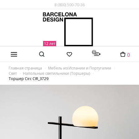
8 (800) 500-70-36
0
0
Главная страница
Мебель из Испании и Португалии
Свет
Напольные светильники (Торшеры)
Торшер Circ CIR_3729