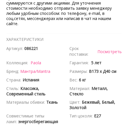
суммируются с другими акциями. Для уточнения
стоимости необходимо отправить заявку менеджеру
любым удобным способом: по телефону, e-mail, в
соц.сетях, мессенджерах или написав в чат на нашем
сайте.
ХАРАКТЕРИСТИКИ
Артикул:
086221
Срок
Посмотреть
поставки:
Коллекция:
Paola
Гарантия:
5 лет
Бренд:
Мантра/Mantra
Размеры:
В173 x Д40 см
Страна:
Испания
Вес:
6 кг
Стиль:
Классика,
Материал:
Металл,
Современный стиль
Стекло
Материалы обивки:
Ткань
Цвет:
Бежевый, Белый,
Золотой
Совместимые типы
Тип цоколя:
E27
ламп:
энергосберегающая