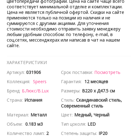
цветопередачи фотографий. Цена на сайте чаще всего
соответствует минимальной отделке и комплектации.
Цена не является публичной офертой. Скидки на сайте
применяются только на позиции из наличия и не
суммируются с другими акциями. Для уточнения
стоимости необходимо отправить заявку менеджеру
любым удобным способом: по телефону, e-mail, в
соц.сетях, мессенджерах или написав в чат на нашем
сайте.
ХАРАКТЕРИСТИКИ
Артикул:
031906
Срок поставки:
Посмотреть
Коллекция:
Speers
Гарантия:
12 месяцев
Бренд:
Б.Люкс/B.Lux
Размеры:
В220 x Д47.5 см
Страна:
Испания
Стиль:
Скандинавский стиль,
Современный стиль
Материал:
Металл
Цвет:
Медный, Черный
Объем:
0.183 м3
Тип цоколя:
LED
Количество ламп:
2
Степень защиты:
IP20