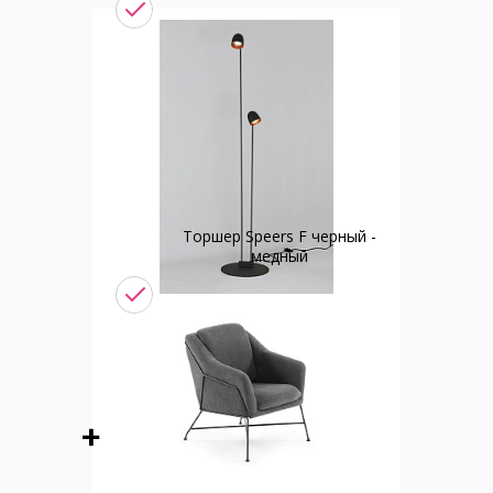
Торшер Speers F черный -
медный