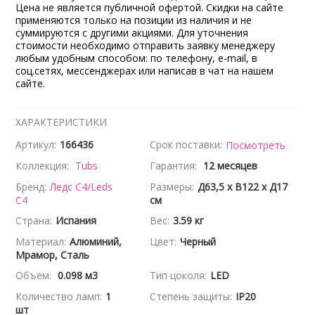
Цена не является публичной офертой. Скидки на сайте
применяются только на позиции из наличия и не
суммируются с другими акциями. Для уточнения
стоимости необходимо отправить заявку менеджеру
любым удобным способом: по телефону, e-mail, в
соц.сетях, мессенджерах или написав в чат на нашем
сайте.
ХАРАКТЕРИСТИКИ
Артикул:
166436
Срок поставки:
Посмотреть
Коллекция:
Tubs
Гарантия:
12 месяцев
Бренд:
Ледс С4/Leds
Размеры:
Д63,5 x В122 x Д17
C4
см
Страна:
Испания
Вес:
3.59 кг
Материал:
Алюминий,
Цвет:
Черный
Мрамор, Сталь
Объем:
0.098 м3
Тип цоколя:
LED
Количество ламп:
1
Степень защиты:
IP20
шт