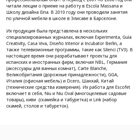
читали лекции о приеме на работу в Escola Massana и
Школу дизайна Eina. В 2010 году они проводили занятия
по уличной мебели в школе в Элисаве в Барселоне.
Их продукция была представлена ​​в нескольких
специализированных журналах, включая Experimenta, Guía
Creativity, Casa Viva, Diseño Interior и Incubator Berlin, а
также телевизионные программы, такие как Silenci (TV3). В
настоящее время они разрабатывают проекты для
испанских и иностранных фирм, включая NBL, Германия
(аксессуары для ванных комнат), Carte Blanche,
Великобритания (дорожные принадлежности), GGA,
Италия (офисная мебель) и Dcero, Шанхай, Китай
(технические средства измерения). Их работа для Escofet
включает в себя, Niu и Niu Oval (многоцелевые садовые
товары), киви (скамейка и табуретка) и Link (набор
скамей, столов и табуреток).