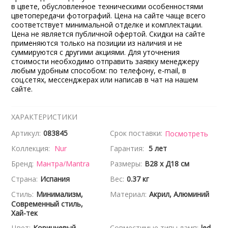
в цвете, обусловленное техническими особенностями
цветопередачи фотографий. Цена на сайте чаще всего
соответствует минимальной отделке и комплектации.
Цена не является публичной офертой. Скидки на сайте
применяются только на позиции из наличия и не
суммируются с другими акциями. Для уточнения
стоимости необходимо отправить заявку менеджеру
любым удобным способом: по телефону, e-mail, в
соц.сетях, мессенджерах или написав в чат на нашем
сайте.
ХАРАКТЕРИСТИКИ
Артикул:
083845
Срок поставки:
Посмотреть
Коллекция:
Nur
Гарантия:
5 лет
Бренд:
Мантра/Mantra
Размеры:
В28 x Д18 см
Страна:
Испания
Вес:
0.37 кг
Стиль:
Минимализм,
Материал:
Акрил, Алюминий
Современный стиль,
Хай-тек
Цвет:
Коричневый
Совместимые типы ламп:
led