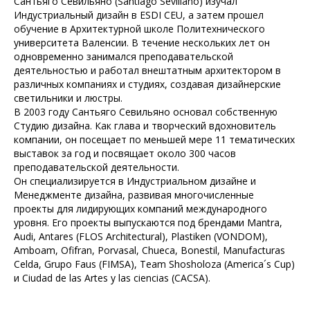
Сантьяго Севильяно (Santiago Sevillano) изучал
Индустриальный дизайн в ESDI CEU, а затем прошел
обучение в Архитектурной школе Политехнического
университета Валенсии. В течение нескольких лет он
одновременно занимался преподавательской
деятельностью и работал внештатным архитектором в
различных компаниях и студиях, создавая дизайнерские
светильники и люстры.
В 2003 году Сантьяго Севильяно основал собственную
Студию дизайна. Как глава и творческий вдохновитель
компании, он посещает по меньшей мере 11 тематических
выставок за год и посвящает около 300 часов
преподавательской деятельности.
Он специализируется в Индустриальном дизайне и
Менеджменте дизайна, развивая многочисленные
проекты для лидирующих компаний международного
уровня. Его проекты выпускаются под брендами Mantra,
Audi, Antares (FLOS Architectural), Plastiken (VONDOM),
Amboam, Ofifran, Porvasal, Chueca, Bonestil, Manufacturas
Celda, Grupo Faus (FIMSA), Team Shosholoza (America´s Cup)
и Ciudad de las Artes y las ciencias (CACSA).