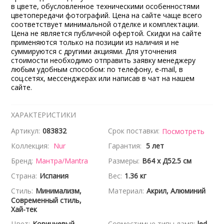
в цвете, обусловленное техническими особенностями
цветопередачи фотографий. Цена на сайте чаще всего
соответствует минимальной отделке и комплектации.
Цена не является публичной офертой. Скидки на сайте
применяются только на позиции из наличия и не
суммируются с другими акциями. Для уточнения
стоимости необходимо отправить заявку менеджеру
любым удобным способом: по телефону, e-mail, в
соц.сетях, мессенджерах или написав в чат на нашем
сайте.
ХАРАКТЕРИСТИКИ
Артикул:
083832
Срок поставки:
Посмотреть
Коллекция:
Nur
Гарантия:
5 лет
Бренд:
Мантра/Mantra
Размеры:
В64 x Д52.5 см
Страна:
Испания
Вес:
1.36 кг
Стиль:
Минимализм,
Материал:
Акрил, Алюминий
Современный стиль,
Хай-тек
Цвет:
Коричневый
Совместимые типы ламп:
led