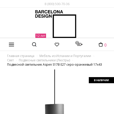
8 (800) 500-70-36
0
0
Главная страница
Мебель из Испании и Португалии
Свет
Подвесные светильники (Люстры)
Подвесной светильник Aspen S17B E27 серо-оранжевый 17x43
в наличии