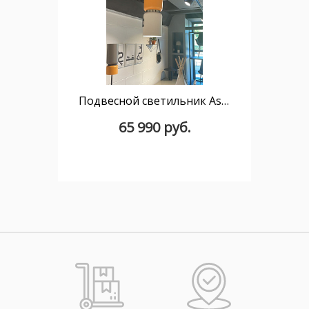
Подвесной светильник Aspen S17A E27 оранжевый + светло-серый 17x34
65 990 руб.