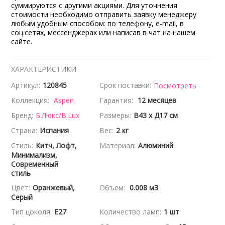
суммируются с другими акциями. Для уточнения
стоимости необходимо отправить заявку менеджеру
любым удобным способом: по телефону, e-mail, в
соц.сетях, мессенджерах или написав в чат на нашем
сайте.
ХАРАКТЕРИСТИКИ
Артикул:
120845
Срок поставки:
Посмотреть
Коллекция:
Aspen
Гарантия:
12 месяцев
Бренд:
Б.Люкс/B.Lux
Размеры:
В43 x Д17 см
Страна:
Испания
Вес:
2 кг
Стиль:
Китч, Лофт,
Материал:
Алюминий
Минимализм,
Современный
стиль
Цвет:
Оранжевый,
Объем:
0.008 м3
Серый
Тип цоколя:
E27
Количество ламп:
1 шт