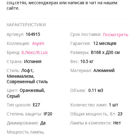
соц.сетях, мессенджерах или написав в чат на нашем
сайте.
ХАРАКТЕРИСТИКИ
Артикул:
164915
Срок поставки:
Посмотреть
Коллекция:
Aspen
Гарантия:
12 месяцев
Бренд:
Б.Люкс/B.Lux
Размеры:
В168 x Д30 см
Страна:
Испания
Вес:
10.5 кг
Стиль:
Лофт,
Материал:
Алюминий
Минимализм,
Современный стиль
Цвет:
Оранжевый,
Объем:
0.11 м3
Серый
Тип цоколя:
E27
Количество ламп:
1 шт
Степень защиты:
IP20
Общая мощность, Вт:
23
Диммирование:
Да
Лампы в комплекте:
Нет
Мощность лампы,