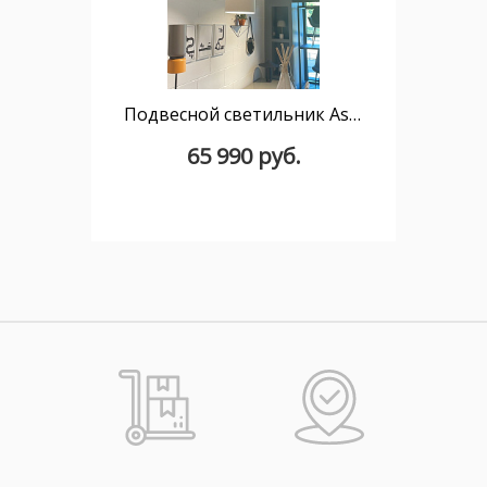
Подвесной светильник Aspen S17A E27 оранжевый + светло-серый 17x34
65 990 руб.