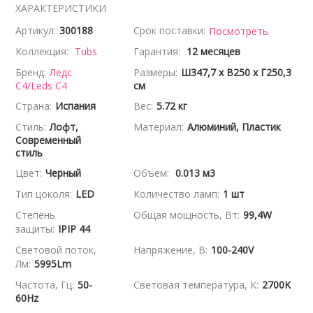
ХАРАКТЕРИСТИКИ
Артикул:
300188
Срок поставки:
Посмотреть
Коллекция:
Tubs
Гарантия:
12 месяцев
Бренд:
Ледс
Размеры:
Ш347,7 x В250 x Г250,3
С4/Leds C4
см
Страна:
Испания
Вес:
5.72 кг
Стиль:
Лофт,
Материал:
Алюминий, Пластик
Современный
стиль
Цвет:
Черный
Объем:
0.013 м3
Тип цоколя:
LED
Количество ламп:
1 шт
Степень
Общая мощность, Вт:
99,4W
защиты:
IPIP 44
Световой поток,
Напряжение, В:
100-240V
Лм:
5995Lm
Частота, Гц:
50-
Световая температура, К:
2700K
60Hz