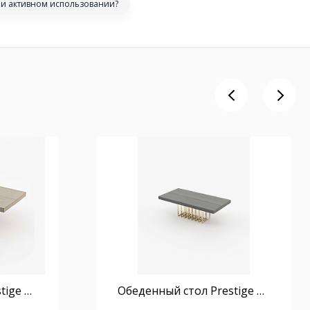
ри активном использовании?
Обеденный стол Prestige 200 см раздвижной
Обеденный стол Prestige 240 см