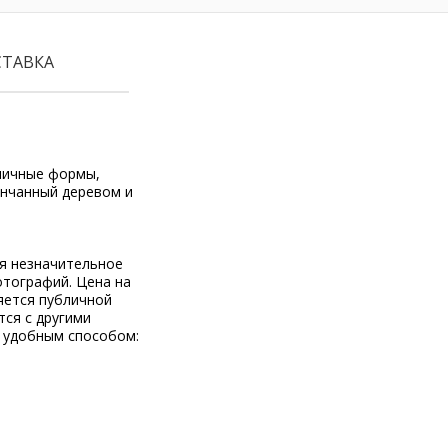
СТАВКА
зличные формы,
енчанный деревом и
ся незначительное
отографий. Цена на
яется публичной
тся с другими
 удобным способом: