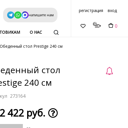
регистрация
вход
напишите нам
0
0
ТОВИКАМ
О НАС
Обеденный стол Prestige 240 см
еденный стол
estige 240 см
273164
2 422 руб.