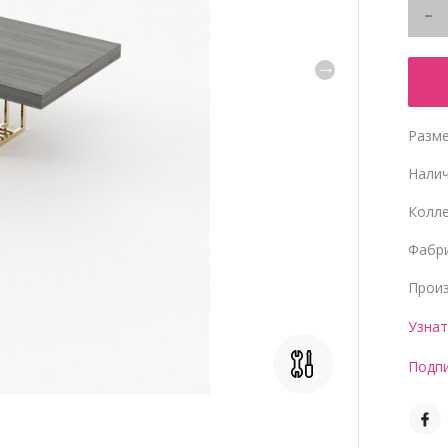
Разме
Нали
Колл
Фабр
Прои
Узнат
Подпи