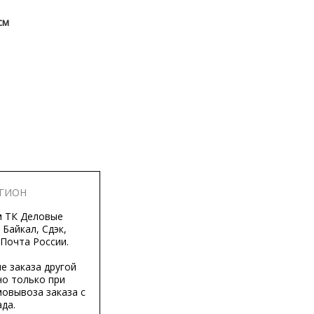
см
ЕГИОН
м ТК Деловые
 Байкал, Сдэк,
 Почта России.
е заказа другой
о только при
мовывоза заказа с
да.