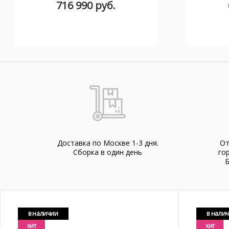
716 990 руб.
Доставка по Москве 1-3 дня.
От
Cборка в один день
го
Б
в наличии
в нали
хит
хит