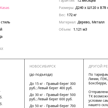
Гарантия:
12 месяцев
sKasas
Размеры:
Д240 x Ш120 x В78 
Вес:
172 кг
 стиль
Материал:
Дерево, Металл
ый
Объем:
1.121 м3
Да
АХ
НОВОСИБИРСК
ДРУГОЙ Р
(до подъезда)
По тарифа
Линии, ПЭК,
Боксберри,
До 15 кг - Правый берег 300
руб.; Левый берег 400 руб.
.
Отправлени
До 30 кг - Правый берег 500
ТК возможн
б.
руб.; Левый берег 600 руб.
условии са
б.
нашего скла
До 50 кг - Правый берег 700