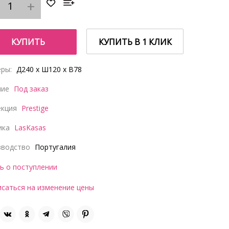
КУПИТЬ
КУПИТЬ В 1 КЛИК
ры:
Д240 x Ш120 x В78
чие
Под заказ
екция
Prestige
ика
LasKasas
зводство
Португалия
ь о поступлении
саться на изменение цены