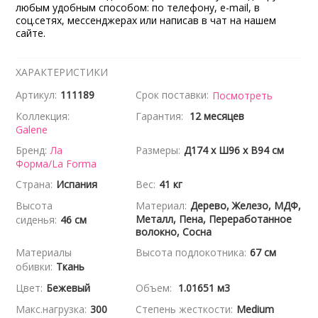
любым удобным способом: по телефону, e-mail, в
соц.сетях, мессенджерах или написав в чат на нашем
сайте.
ХАРАКТЕРИСТИКИ
Артикул:
111189
Срок поставки:
Посмотреть
Коллекция:
Гарантия:
12 месяцев
Galene
Бренд:
Ла
Размеры:
Д174 x Ш96 x В94 см
Форма/La Forma
Страна:
Испания
Вес:
41 кг
Высота
Материал:
Дерево, Железо, МДФ,
Металл, Пена, Переработанное
сиденья:
46 см
волокно, Сосна
Материалы
Высота подлокотника:
67 см
обивки:
Ткань
Цвет:
Бежевый
Объем:
1.01651 м3
Макс.нагрузка:
300
Степень жесткости:
Medium