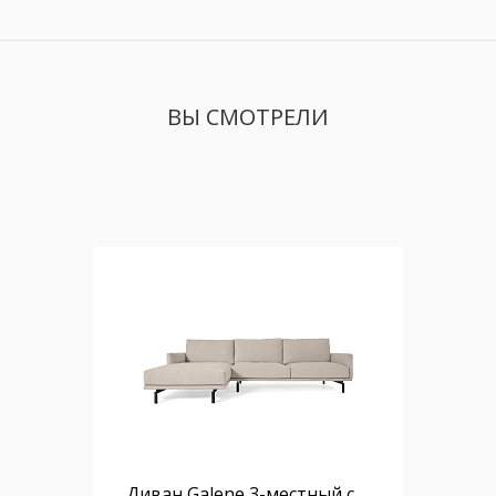
ВЫ СМОТРЕЛИ
Диван Galene 3-местный с левым шезлонгом, бежевый, 254 см