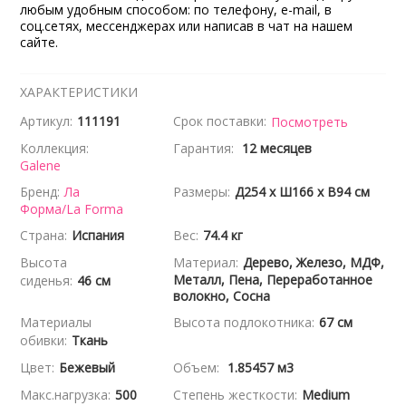
любым удобным способом: по телефону, e-mail, в
соц.сетях, мессенджерах или написав в чат на нашем
сайте.
ХАРАКТЕРИСТИКИ
Артикул:
111191
Срок поставки:
Посмотреть
Коллекция:
Гарантия:
12 месяцев
Galene
Бренд:
Ла
Размеры:
Д254 x Ш166 x В94 см
Форма/La Forma
Страна:
Испания
Вес:
74.4 кг
Высота
Материал:
Дерево, Железо, МДФ,
Металл, Пена, Переработанное
сиденья:
46 см
волокно, Сосна
Материалы
Высота подлокотника:
67 см
обивки:
Ткань
Цвет:
Бежевый
Объем:
1.85457 м3
Макс.нагрузка:
500
Степень жесткости:
Medium