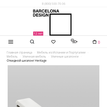
8 (800) 500-70-36
0
0
Главная страница
Мебель из Испании и Португалии
Мебель
Уличная мебель
Уличные шезлонги
Откидной шезлонг Heritage