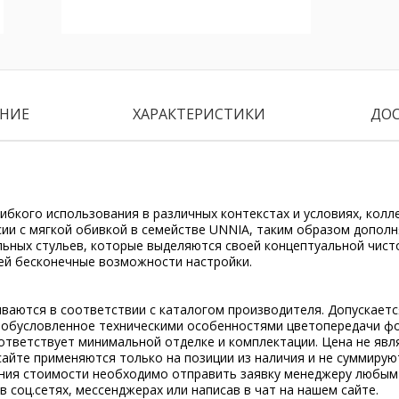
НИЕ
ХАРАКТЕРИСТИКИ
ДО
ибкого использования в различных контекстах и условиях, колл
сии с мягкой обивкой в семействе UNNIA, таким образом допол
льных стульев, которые выделяются своей концептуальной чист
оей бесконечные возможности настройки.
ываются в соответствии с каталогом производителя. Допускает
, обусловленное техническими особенностями цветопередачи ф
ответствует минимальной отделке и комплектации. Цена не явл
сайте применяются только на позиции из наличия и не суммирую
ения стоимости необходимо отправить заявку менеджеру любым
 в соц.сетях, мессенджерах или написав в чат на нашем сайте.