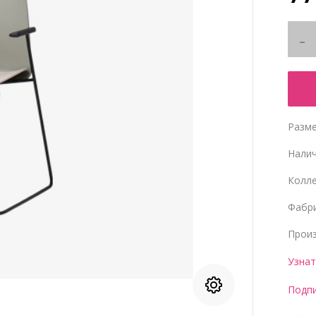
Разме
Нали
Колл
Фабр
Прои
Узнат
Подпи