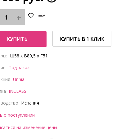
КУПИТЬ
КУПИТЬ В 1 КЛИК
ры:
Ш58 x В80,5 x Г51
чие
Под заказ
екция
Unnia
ика
INCLASS
зводство
Испания
ь о поступлении
саться на изменение цены