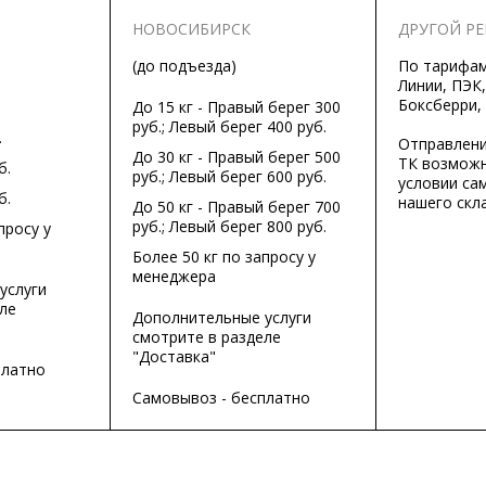
НОВОСИБИРСК
ДРУГОЙ Р
(до подъезда)
По тарифа
Линии, ПЭК,
Боксберри,
До 15 кг - Правый берег 300
руб.; Левый берег 400 руб.
.
Отправлени
До 30 кг - Правый берег 500
ТК возможн
б.
руб.; Левый берег 600 руб.
условии са
б.
нашего скла
До 50 кг - Правый берег 700
руб.; Левый берег 800 руб.
просу у
Более 50 кг по запросу у
менеджера
услуги
ле
Дополнительные услуги
смотрите в разделе
"Доставка"
платно
Самовывоз - бесплатно