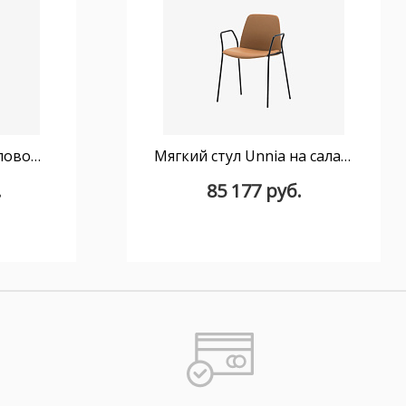
Стул Unnia мягкий с поворотным основанием на 4 спицы из массива дуба
Мягкий стул Unnia на салазках с подлокотниками
.
85 177 руб.