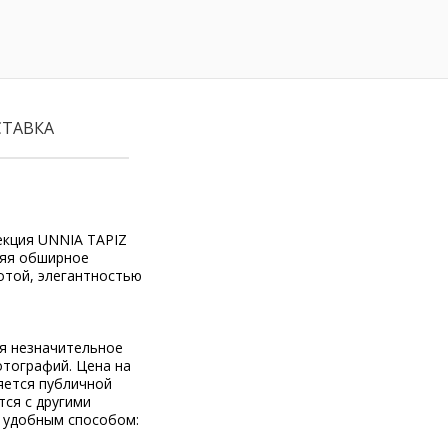
СТАВКА
екция UNNIA TAPIZ
няя обширное
отой, элегантностью
ся незначительное
отографий. Цена на
яется публичной
тся с другими
 удобным способом: