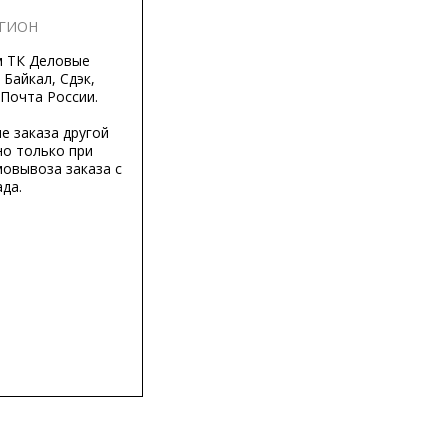
ЕГИОН
м ТК Деловые
 Байкал, Сдэк,
 Почта России.
е заказа другой
о только при
мовывоза заказа с
да.