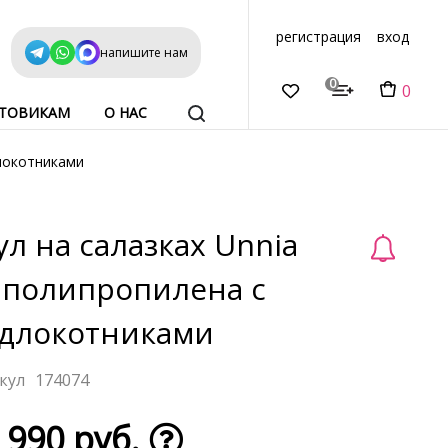
регистрация
вход
напишите нам
0
0
ТОВИКАМ
О НАС
длокотниками
ул на салазках Unnia
 полипропилена с
длокотниками
174074
 990 руб.