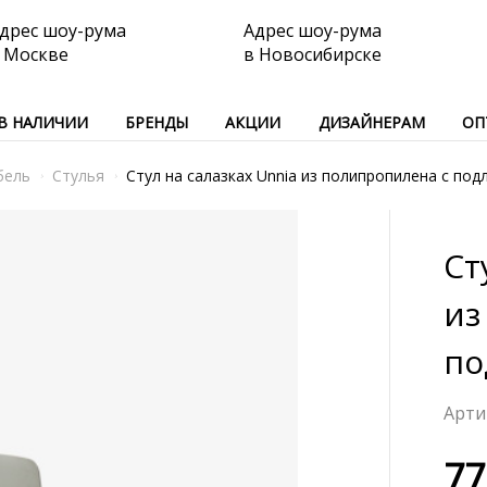
дрес шоу-рума
Адрес шоу-рума
 Москве
в Новосибирске
В НАЛИЧИИ
БРЕНДЫ
АКЦИИ
ДИЗАЙНЕРАМ
ОП
бель
Стулья
Стул на салазках Unnia из полипропилена с по
Ст
из
по
77