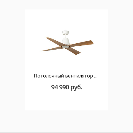
Потолочный вентилятор TYPHOON DC Ш1300MM белый 4 PALAS древесный IP44
94 990 руб.