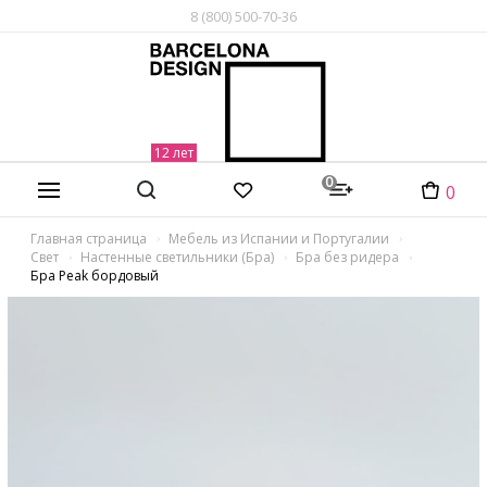
8 (800) 500-70-36
0
0
Главная страница
Мебель из Испании и Португалии
Свет
Настенные светильники (Бра)
Бра без ридера
Бра Peak бордовый