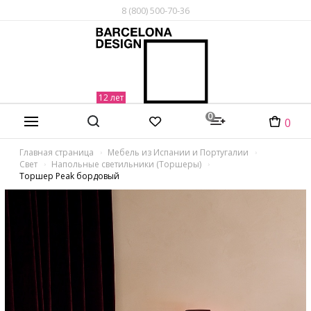
8 (800) 500-70-36
0
0
Главная страница
Мебель из Испании и Португалии
Свет
Напольные светильники (Торшеры)
Торшер Peak бордовый