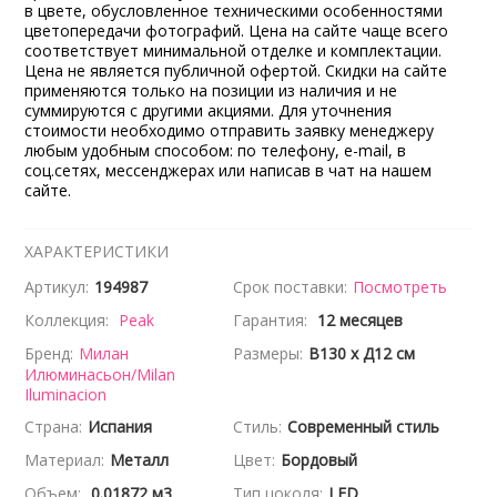
в цвете, обусловленное техническими особенностями
цветопередачи фотографий. Цена на сайте чаще всего
соответствует минимальной отделке и комплектации.
Цена не является публичной офертой. Скидки на сайте
применяются только на позиции из наличия и не
суммируются с другими акциями. Для уточнения
стоимости необходимо отправить заявку менеджеру
любым удобным способом: по телефону, e-mail, в
соц.сетях, мессенджерах или написав в чат на нашем
сайте.
ХАРАКТЕРИСТИКИ
Артикул:
194987
Срок поставки:
Посмотреть
Коллекция:
Peak
Гарантия:
12 месяцев
Бренд:
Милан
Размеры:
В130 x Д12 см
Илюминасьон/Milan
Iluminacion
Страна:
Испания
Стиль:
Современный стиль
Материал:
Металл
Цвет:
Бордовый
Объем:
0.01872 м3
Тип цоколя:
LED