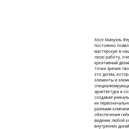
Хосе Мануэль Фер
постоянно появля
мастерскую в на
свою работу, оче
креативный дизай
точки зрения тво
это догма, кото
элементы и элем
специализирующе
архитектура и с
создавая уникал
их первоначальн
разными компани
обеспечения гиб
видение любой ко
внутренних диза