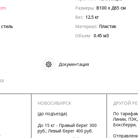
dom
Размеры:
В100 x Д65 см
Вес:
12.5 кг
 стиль
Материал:
Пластик
Объем:
0.45 м3
Документация
АХ
НОВОСИБИРСК
ДРУГОЙ Р
(до подъезда)
По тарифа
Линии, ПЭК,
Боксберри,
До 15 кг - Правый берег 300
руб.; Левый берег 400 руб.
.
Отправлени