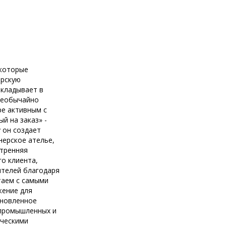
 которые
ерскую
вкладывает в
 необычайно
ре активным с
й на заказ» -
 он создает
нерское ателье,
утренняя
о клиента,
ителей благодаря
таем с самыми
жение для
бновленное
з промышленных и
ическими