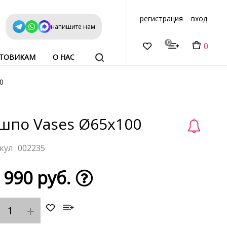
регистрация
вход
напишите нам
0
0
ТОВИКАМ
О НАС
0
шпо Vases Ø65x100
002235
 990 руб.