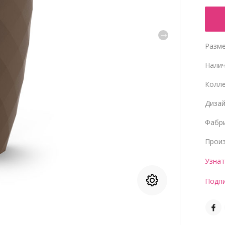
Разме
Нали
Колл
Диза
Фабр
Прои
Узнат
Подпи