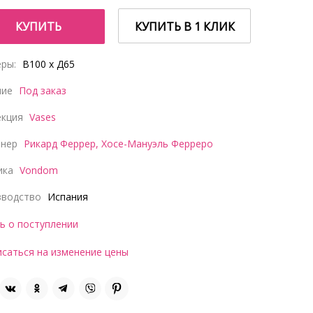
КУПИТЬ
КУПИТЬ В 1 КЛИК
ры:
В100 x Д65
чие
Под заказ
екция
Vases
йнер
Рикард Феррер
,
Хосе-Мануэль Ферреро
ика
Vondom
зводство
Испания
ь о поступлении
саться на изменение цены