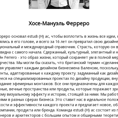
Хосе-Мануэль Ферреро
реро основал estudi {H} ac, чтобы воплотить в жизнь все идеи,
лись в его голове, и всего за 16 лет он превратил свою дизайн
циональный и международный справочник. Страсть, которую он 
видна с самого начала. Сдержанный, культурный, элегантный и
н Ferrero - это образ жизни, который сохраняет ум в полной ме
рчества. Мы могли бы сказать, что британский термин «сделанны
рая управляет каждым дизайном бизнесмена Валенсии, поскольку
енты, адаптированные к каждому проекту. задуманный как дизай
еся на специализированных проектах по дизайну продукции, вн
оздание эфемерных монтажов. Все они предназначены для каждог
ьные, вечные пространства или продукты, которые поражают зр
ому визуальному эффекту и истории, стоящей за ними. Мы рабо
ями в разных сферах бизнеса. Это ставит нас в идеальное поло
кости и эффективности каждого проекта и предлагает новое, о
мпании, продукта или бренда. Команда estudi {H} ac состоит и
йнеров и архитекторов с большим опытом и обширными теорет