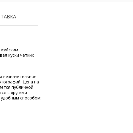
СТАВКА
енсийским
ая куски четких
ся незначительное
отографий. Цена на
яется публичной
тся с другими
 удобным способом: