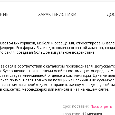
НИЕ
ХАРАКТЕРИСТИКИ
ДО
з цветочных горшков, мебели и освещения, спроектированы вал
ерреро. Его формы были вдохновлены огранкой алмазов, создав
о стиля, создавая большое визуальное воздействие.
ываются в соответствии с каталогом производителя. Допускает
, обусловленное техническими особенностями цветопередачи ф
ответствует минимальной отделке и комплектации. Цена не явл
сайте применяются только на позиции из наличия и не суммирую
ения стоимости необходимо отправить заявку менеджеру любым
 в соц.сетях, мессенджерах или написав в чат на нашем сайте.
Срок поставки:
Посмотреть
Гарантия:
12 месяцев