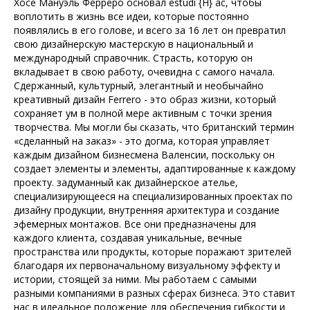
Хосе Мануэль Ферреро основал estudi {H} ac, чтобы
воплотить в жизнь все идеи, которые постоянно
появлялись в его голове, и всего за 16 лет он превратил
свою дизайнерскую мастерскую в национальный и
международный справочник. Страсть, которую он
вкладывает в свою работу, очевидна с самого начала.
Сдержанный, культурный, элегантный и необычайно
креативный дизайн Ferrero - это образ жизни, который
сохраняет ум в полной мере активным с точки зрения
творчества. Мы могли бы сказать, что британский термин
«сделанный на заказ» - это догма, которая управляет
каждым дизайном бизнесмена Валенсии, поскольку он
создает элементы и элементы, адаптированные к каждому
проекту. задуманный как дизайнерское ателье,
специализирующееся на специализированных проектах по
дизайну продукции, внутренняя архитектура и создание
эфемерных монтажов. Все они предназначены для
каждого клиента, создавая уникальные, вечные
пространства или продукты, которые поражают зрителей
благодаря их первоначальному визуальному эффекту и
истории, стоящей за ними. Мы работаем с самыми
разными компаниями в разных сферах бизнеса. Это ставит
нас в идеальное положение для обеспечения гибкости и