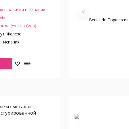
р в наличии в Испании
via
orma (ex Julia Grup)
ут, Железо
о
Испания
Ь
e из металла с
кстурированной