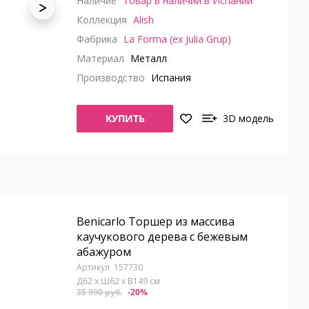
Наличие
Товар в наличии в Испании
Коллекция
Alish
Фабрика
La Forma (ex Julia Grup)
Материал
Металл
Производство
Испания
КУПИТЬ
3D модель
Benicarlo Торшер из массива
каучукового дерева с бежевым
абажуром
157730
Д62 x Ш62 x В149 см
35 990 руб.
-20%