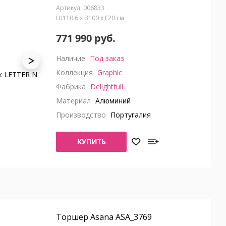
006833
Ш110.6 x В100 x Г20 см
771 990 руб.
Наличие
Под заказ
Коллекция
Graphic
Фабрика
Delightfull
Материал
Алюминий
Производство
Португалия
КУПИТЬ
Торшер Asana ASA_3769