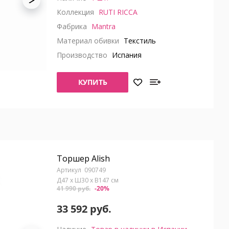
Коллекция
RUTI RICCA
Фабрика
Mantra
Материал обивки
Текстиль
Производство
Испания
КУПИТЬ
Торшер Alish
090749
Д47 x Ш30 x В147 см
41 990 руб.
-20%
33 592 руб.