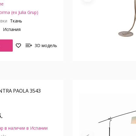
he
orma (ex Julia Grup)
вки
Ткань
о
Испания
Ь
3D модель
TRA PAOLA 3543
.
р в наличии в Испании