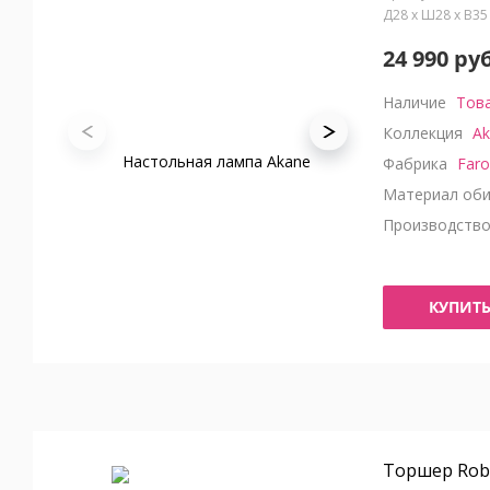
Д28 x Ш28 x В3
24 990 руб
Наличие
Това
Коллекция
Ak
Фабрика
Faro
Материал оби
Производств
КУПИТ
Торшер Rob