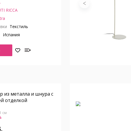
.
TI RICCA
tra
вки
Текстиль
о
Испания
Ь
р из металла и шнура с
ей отделкой
61 см
%
.