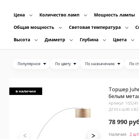
Цена
Количество ламп
Мощность лампы
Общая мощность
Световая температура
С
Высота
Диаметр
Глубина
Цвета
Популярное
По цвету
По назначению
По с
Торшер Juhe
в наличии
белым мета
103241
Д150 x Ш45 x В
78 990 руб
Наличие
2 шт