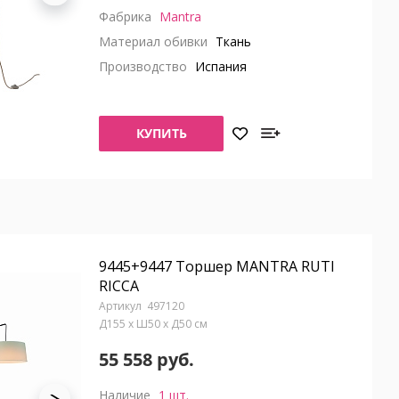
Фабрика
Mantra
Материал обивки
Ткань
Производство
Испания
КУПИТЬ
9445+9447 Торшер MANTRA RUTI
RICCA
497120
Д155 x Ш50 x Д50 см
55 558 руб.
Наличие
1 шт.