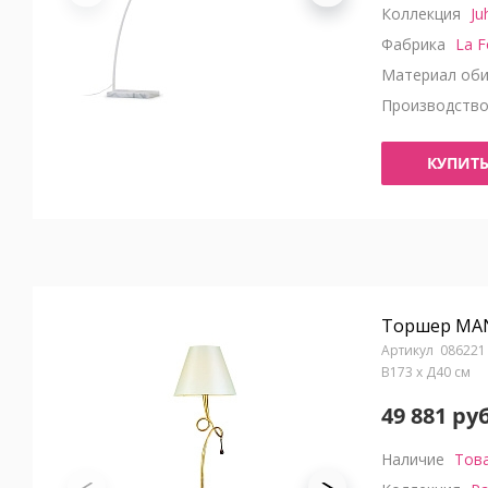
Коллекция
Ju
Фабрика
La F
Материал оби
Производств
КУПИТ
Торшер MAN
086221
В173 x Д40 см
49 881 руб
Наличие
Това