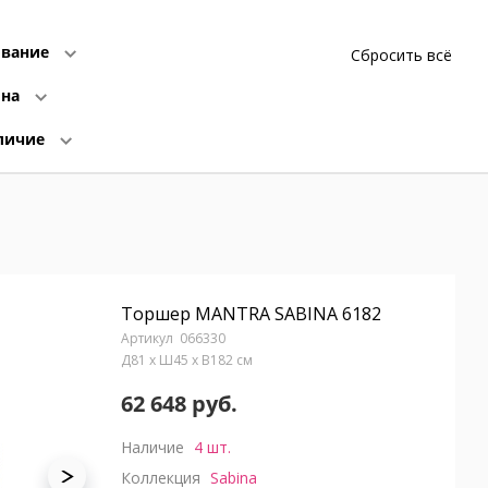
вание
Сбросить всё
ина
личие
Торшер MANTRA SABINA 6182
066330
Д81 x Ш45 x В182 см
62 648 руб.
Наличие
4 шт.
Коллекция
Sabina