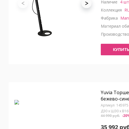
Наличие
4 шт
Коллекция
RU
Фабрика
Man
Материал оби
Производств
КУПИТ
Yuvia Торше
бежево-син
145975
Д30 x Ш30 x В1
44 990 руб.
-20
35 992 руб