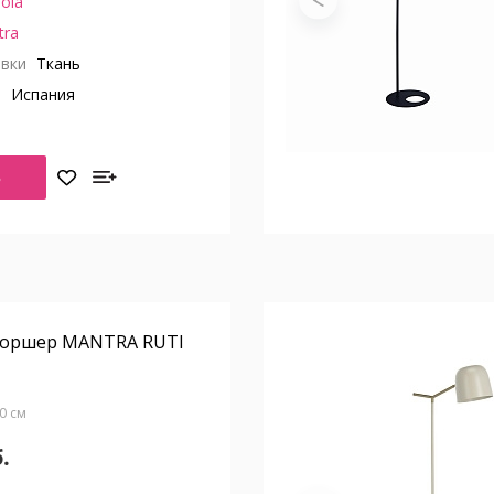
ola
tra
вки
Ткань
о
Испания
Ь
Торшер MANTRA RUTI
50 см
.