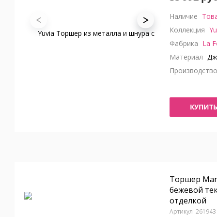
Наличие
Това
Коллекция
Yu
Фабрика
La F
Материал
Дж
Производств
КУПИТ
Торшер Mani
бежевой те
отделкой
261943