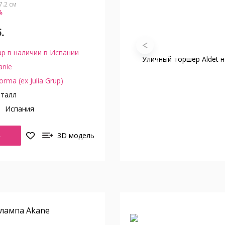
7.2 см
%
.
р в наличии в Испании
nie
orma (ex Julia Grup)
талл
о
Испания
Ь
3D модель
 лампа Akane