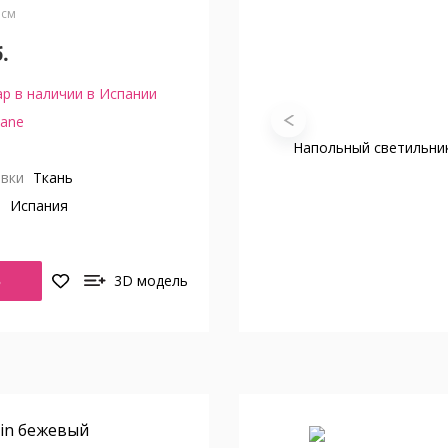
5 см
.
р в наличии в Испании
ane
вки
Ткань
о
Испания
Ь
3D модель
in бежевый