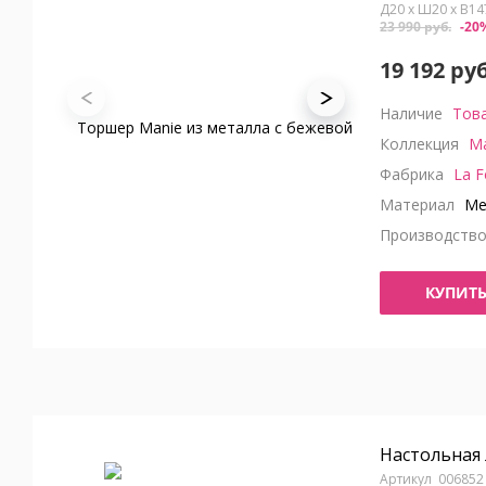
Д20 x Ш20 x В14
23 990 руб.
-20
19 192 руб
Наличие
Това
Коллекция
Ma
Фабрика
La F
Материал
Ме
Производств
КУПИТ
Настольная
006852