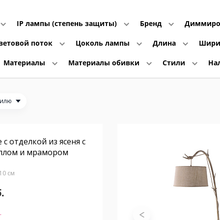
IP лампы (степень защиты)
Бренд
Диммиро
ветовой поток
Цоколь лампы
Длина
Шир
Материалы
Материалы обивки
Стили
На
тилю
 с отделкой из ясеня с
ллом и мрамором
210 см
.
.