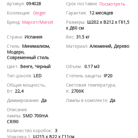
Артикул:
094028
Срок поставки:
Посмотреть
Коллекция:
Ginger
Гарантия:
12 месяцев
Бренд:
Марсет/Marset
Размеры:
Ш202 x В212 x Г61,5
x Д60 см
Страна:
Испания
Вес:
31.5 кг
Стиль:
Минимализм,
Материал:
Алюминий, Дерево
Модерн,
Современный стиль
Цвет:
Венге, Черный
Объем:
0.17 м3
Тип цоколя:
LED
Степень защиты:
IP20
Общая мощность,
Световая температура,
Вт:
22,4
К:
2700K
Диммирование:
Да
Лампы в комплекте:
Да
Описание
лампы:
SMD 700mA
CRI90
Количество коробок:
3
Упаковка 1:
Ш215 x В22 x Г11см