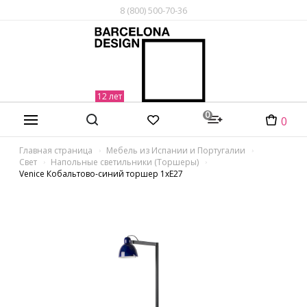
8 (800) 500-70-36
0
0
Главная страница
Мебель из Испании и Португалии
Свет
Напольные светильники (Торшеры)
Venice Кобальтово-синий торшер 1xE27