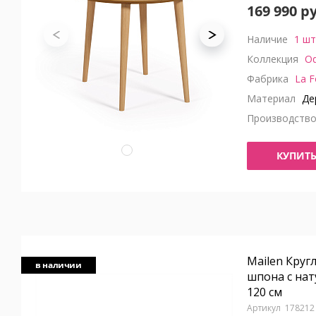
169 990 р
Наличие
1 шт
Коллекция
Oq
Фабрика
La F
Материал
Де
Производств
КУПИТ
Mailen Круг
в наличии
шпона с на
120 см
178212