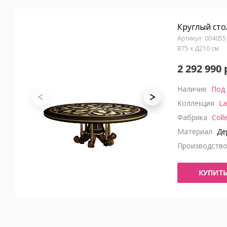
Круглый сто
004055
В75 x Д210 см
2 292 990 
Наличие
Под 
Коллекция
La
Фабрика
Coll
Материал
Де
Производств
КУПИТ