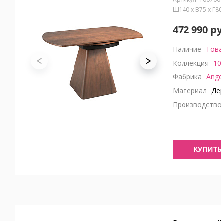
Ш140 x В75 x Г8
472 990 р
Наличие
Това
Коллекция
10
Фабрика
Ange
Материал
Дер
Производств
КУПИТ