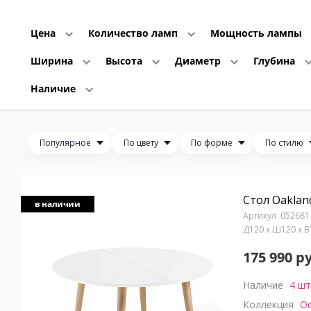
Цена
Количество ламп
Мощность лампы
Ширина
Высота
Диаметр
Глубина
Наличие
Популярное
По цвету
По форме
По стилю
Стол Oaklan
в наличии
052681
Д120 x Ш120 x 
175 990 р
Наличие
4 шт
Коллекция
Oq