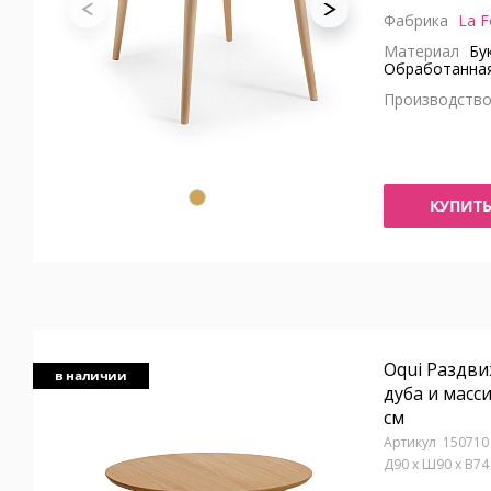
Фабрика
La F
Материал
Бук
Обработанная
Производств
КУПИТ
Oqui Раздви
в наличии
дуба и масси
см
150710
Д90 x Ш90 x В7