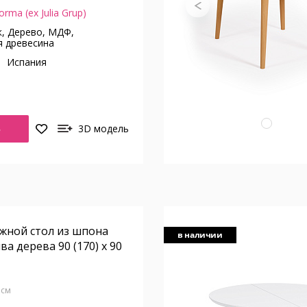
orma (ex Julia Grup)
, Дерево, МДФ,
 древесина
о
Испания
Ь
3D модель
жной стол из шпона
в наличии
ва дерева 90 (170) x 90
4 см