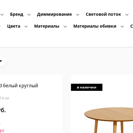
Бренд
Диммирование
Световой поток
Цвета
Материалы
Материалы обивки
d белый круглый
в наличии
В74 см
уб.
.
ui