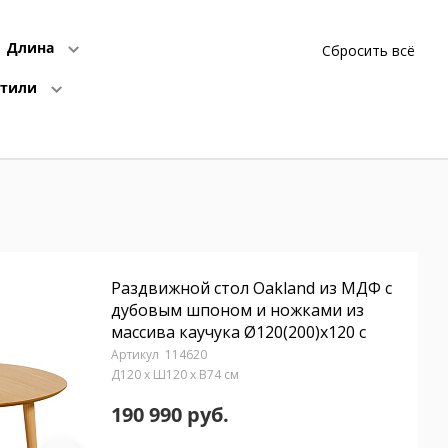
Длина
Сбросить всё
Стили
Раздвижной стол Oakland из МДФ с
дубовым шпоном и ножками из
массива каучука Ø120(200)x120 с
114620
Д120 x Ш120 x В74 см
190 990 руб.