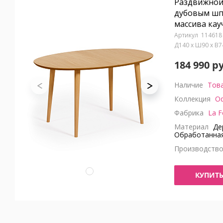
Раздвижной 
дубовым шп
массива кау
114618
Д140 x Ш90 x В
184 990 р
Наличие
Това
Коллекция
Oq
Фабрика
La F
Материал
Дер
Обработанная
Производств
КУПИТ