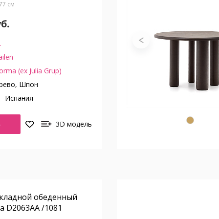
В77 см
уб.
.
ilen
orma (ex Julia Grup)
рево, Шпон
о
Испания
Ь
3D модель
складной обеденный
ха D2063AA /1081