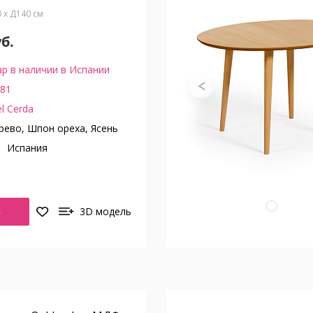
0 x Д140 см
уб.
р в наличии в Испании
81
l Cerda
ево, Шпон ореха, Ясень
о
Испания
Ь
3D модель