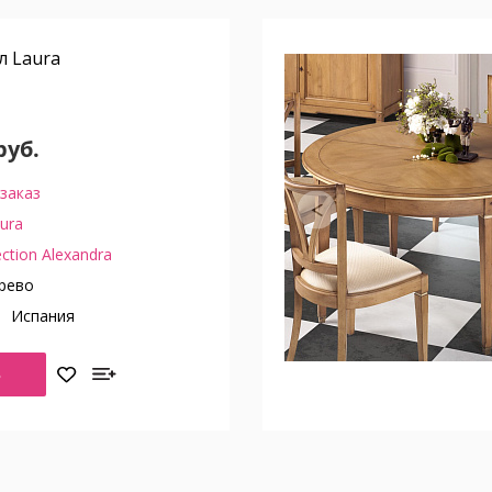
л Laura
руб.
заказ
ura
ection Alexandra
рево
о
Испания
Ь