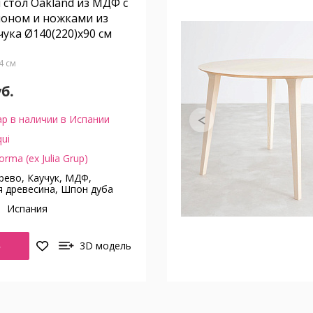
стол Oakland из МДФ с
оном и ножками из
чука Ø140(220)x90 см
74 см
уб.
р в наличии в Испании
ui
orma (ex Julia Grup)
ево, Каучук, МДФ,
 древесина, Шпон дуба
о
Испания
Ь
3D модель