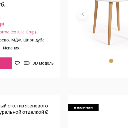
уб.
.
ui
orma (ex Julia Grup)
рево, МДФ, Шпон дуба
о
Испания
Ь
3D модель
лый стол из ясеневого
в наличии
туральной отделкой Ø