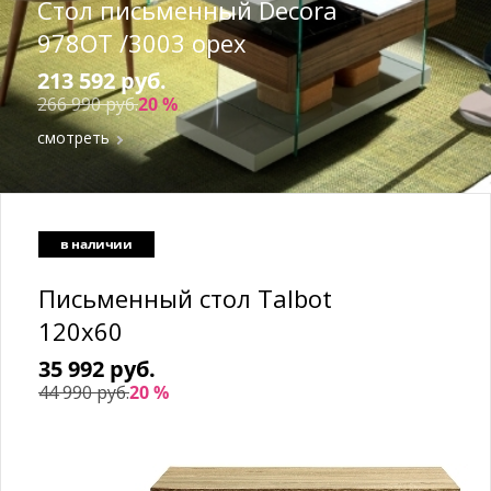
Стол письменный Decora
978OT /3003 орех
213 592 руб.
266 990 руб.
20 %
смотреть
в наличии
Письменный стол Talbot
120x60
35 992 руб.
44 990 руб.
20 %