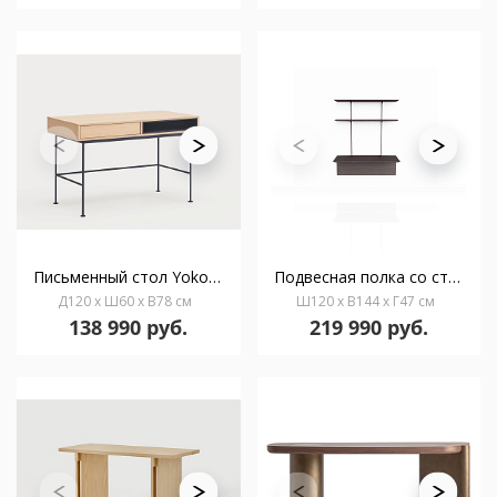
Письменный стол Yoko 1Dr шпон дуба с антрацитовыми ножками
Подвесная полка со столом Team 120 cm
Д120 x Ш60 x В78 см
Ш120 x В144 x Г47 см
138 990 руб.
219 990 руб.