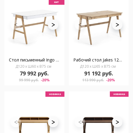
хит
Стол письменный Ingo 120x60 белый
Рабочий стол Jakes 120x70 натуральный шпон
Д120 x Ш60 x В75 см
Д120 x Ш65 x В75 см
79 992 руб.
91 192 руб.
99 990 руб.
-20%
113 990 руб.
-20%
новинка
новинка