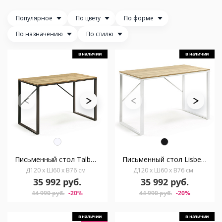
Популярное
По цвету
По форме
По назначению
По стилю
в наличии
в наличии
Письменный стол Talbot 120x60
Письменный стол Lisbet 120x60 металл белый
Д120 x Ш60 x В76 см
Д120 x Ш60 x В76 см
35 992 руб.
35 992 руб.
44 990 руб.
-20%
44 990 руб.
-20%
в наличии
в наличии