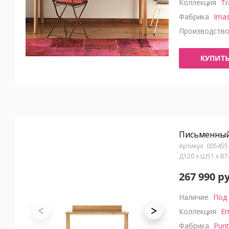
Коллекция
Tr
Фабрика
Ima
Производств
КУПИТ
Письменный 
005455
Д120 x Ш51 x В7
267 990 р
Наличие
Под 
Коллекция
Er
Фабрика
Punt