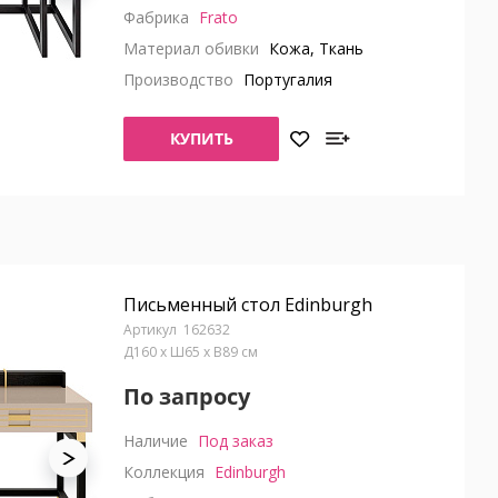
Фабрика
Frato
Материал обивки
Кожа, Ткань
Производство
Португалия
КУПИТЬ
Письменный стол Edinburgh
162632
Д160 x Ш65 x В89 см
По запросу
Наличие
Под заказ
Коллекция
Edinburgh