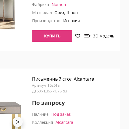
Фабрика
Nomon
Материал
Орех, Шпон
Производство
Испания
КУПИТЬ
3D модель
Письменный стол Alcantara
162618
Д160 x Ш65 x В78 см
По запросу
Наличие
Под заказ
Коллекция
Alcantara