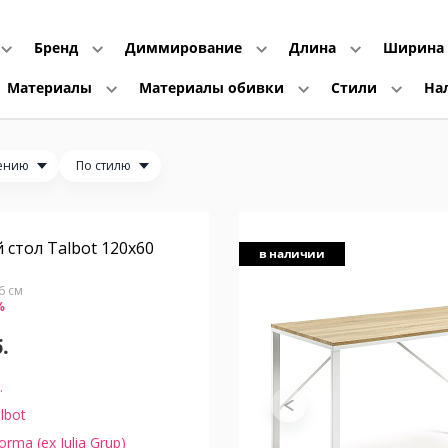
Бренд
Диммирование
Длина
Ширина
Материалы
Материалы обивки
Стили
На
ению
По стилю
стол Talbot 120x60
в наличии
76 см
%
.
.
lbot
orma (ex Julia Grup)