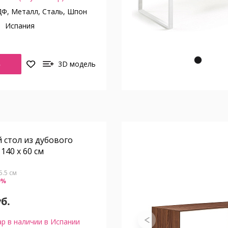
Ф, Металл, Сталь, Шпон
о
Испания
Ь
3D модель
 стол из дубового
 140 x 60 см
5.5 см
0%
уб.
р в наличии в Испании