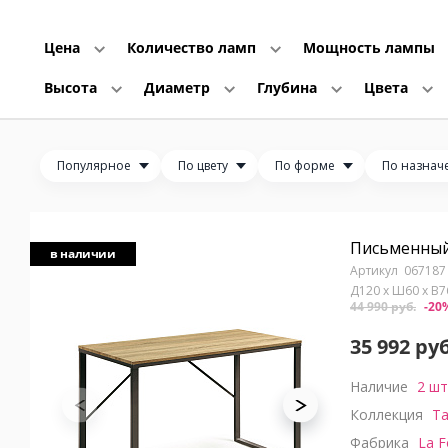
Цена
Количество ламп
Мощность лампы
Высота
Диаметр
Глубина
Цвета
Популярное
По цвету
По форме
По назнач
Письменный 
в наличии
067187
Д120 x Ш60 x В
44 990 руб.
-20
35 992 руб
Наличие
2 шт
Коллекция
Ta
Фабрика
La F