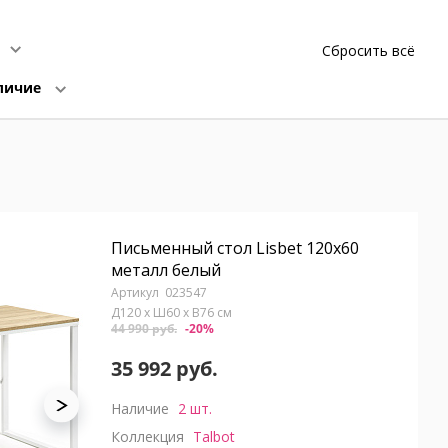
Сбросить всё
личие
Письменный стол Lisbet 120x60
металл белый
023547
Д120 x Ш60 x В76 см
44 990 руб.
-20%
35 992 руб.
Наличие
2 шт.
Коллекция
Talbot