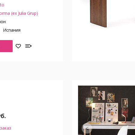
tto
orma (ex Julia Grup)
он
о
Испания
Ь
уб.
заказ