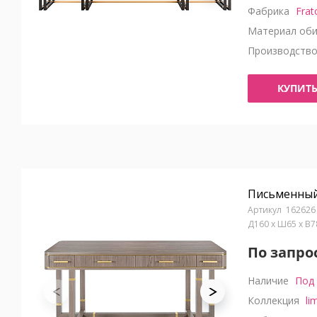
Фабрика
Frat
Материал оби
Производств
КУПИТ
Письменный 
162626
Д160 x Ш65 x В
По запро
Наличие
Под 
Коллекция
li