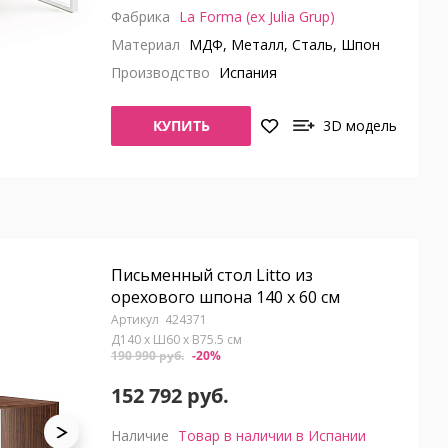
Фабрика
La Forma (ex Julia Grup)
Материал
МДФ, Металл, Сталь, Шпон
Производство
Испания
КУПИТЬ
3D модель
Письменный стол Litto из
орехового шпона 140 x 60 см
424371
Д140 x Ш60 x В75.5 см
190 990 руб.
-20%
152 792 руб.
Наличие
Товар в наличии в Испании