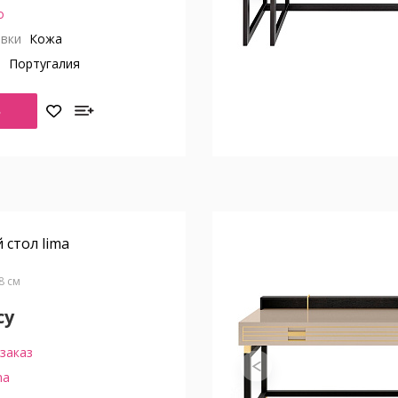
o
вки
Кожа
о
Португалия
Ь
стол lima
78 см
су
заказ
ma