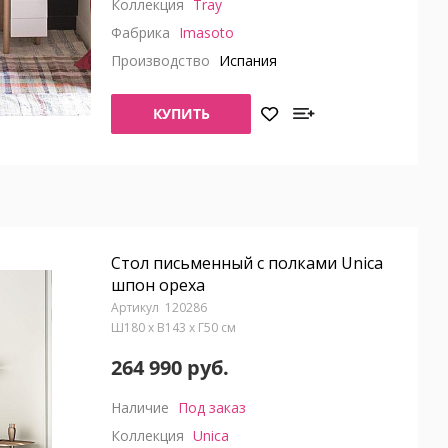
Коллекция
Tray
Фабрика
Imasoto
Производство
Испания
КУПИТЬ
Стол письменный с полками Unica
шпон ореха
120286
Ш180 x В143 x Г50 см
264 990 руб.
Наличие
Под заказ
Коллекция
Unica