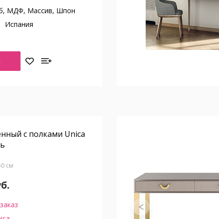
б, МДФ, Массив, Шпон
о
Испания
Ь
нный с полками Unica
нь
Г50 см
уб.
заказ
ica