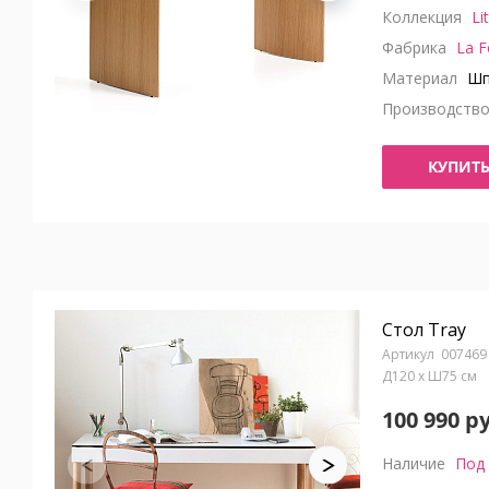
Коллекция
Li
Фабрика
La F
Материал
Шп
Производств
КУПИТ
Стол Tray
007469
Д120 x Ш75 см
100 990 р
Наличие
Под 