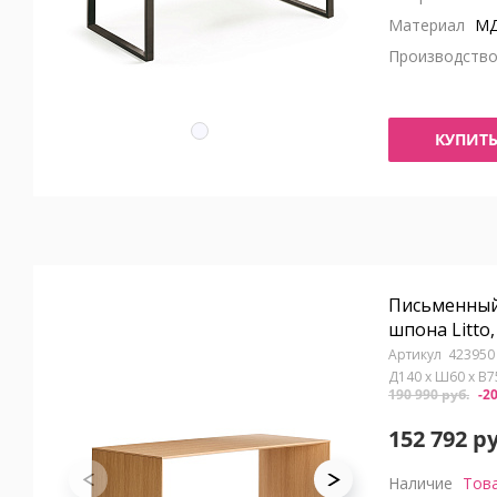
Материал
МД
Производств
КУПИТ
Письменный
шпона Litto,
423950
Д140 x Ш60 x В7
190 990 руб.
-2
152 792 р
Наличие
Това