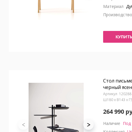
Материал
Ду
Производств
КУПИТ
Стол письме
черный ясе
120288
Ш180 x В143 x 
264 990 р
Наличие
Под 
Коллекция
Un