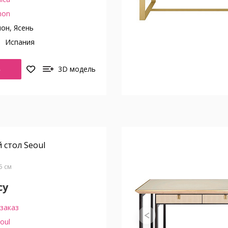
on
он, Ясень
о
Испания
Ь
3D модель
стол Seoul
75 см
су
заказ
oul