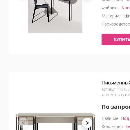
Фабрика
Nom
Материал
Шп
Производств
КУПИТ
Письменный 
115158
Д160 x Ш60 x В
По запро
Наличие
Под 
Коллекция
Se