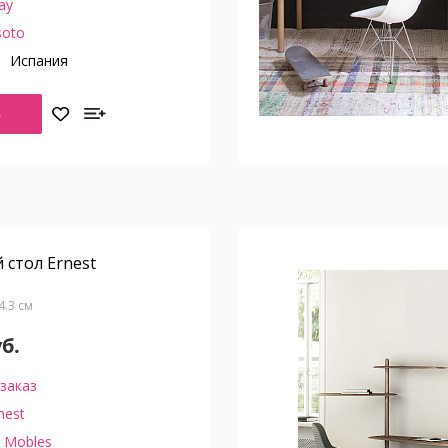
ay
soto
о
Испания
Ь
стол Ernest
4.3 см
уб.
заказ
nest
 Mobles