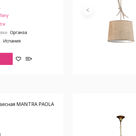
.
ffany
tra
вки
Органза
о
Испания
Ь
весная MANTRA PAOLA
.