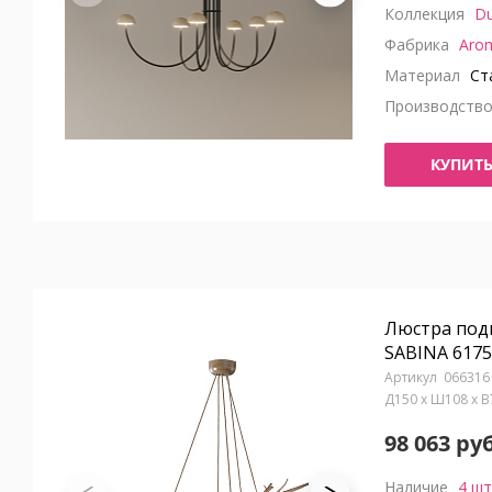
Коллекция
D
Фабрика
Aro
Материал
Ста
Производств
КУПИТ
Люстра под
SABINA 6175
066316
Д150 x Ш108 x 
98 063 руб
Наличие
4 шт