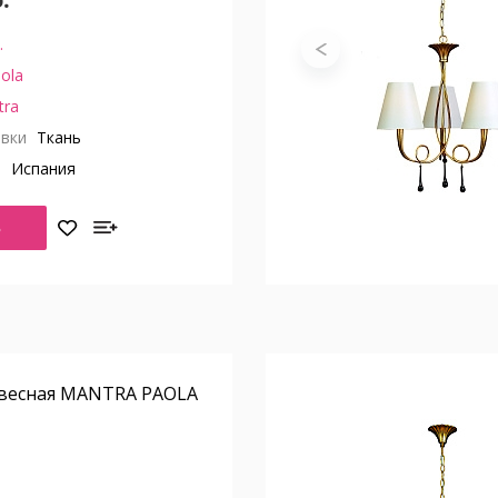
.
ola
tra
вки
Ткань
о
Испания
Ь
весная MANTRA PAOLA