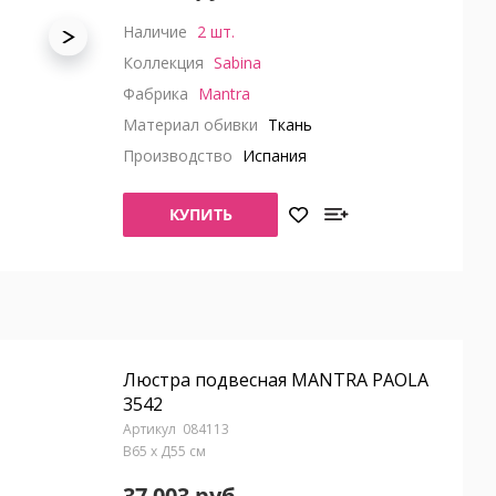
Наличие
2 шт.
Коллекция
Sabina
Фабрика
Mantra
Материал обивки
Ткань
Производство
Испания
КУПИТЬ
Люстра подвесная MANTRA PAOLA
3542
084113
В65 x Д55 см
37 003 руб.