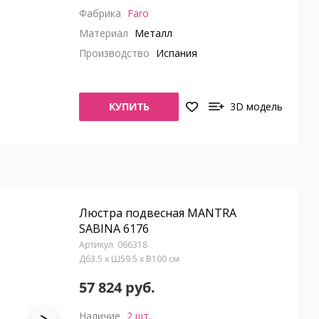
Фабрика
Faro
Материал
Металл
Производство
Испания
КУПИТЬ
3D модель
Люстра подвесная MANTRA
SABINA 6176
066318
Д63.5 x Ш59.5 x В100 см
57 824 руб.
Наличие
2 шт.