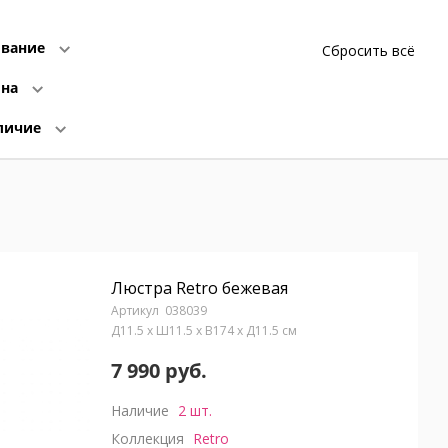
вание
Сбросить всё
ина
личие
Люстра Retro бежевая
038039
Д11.5 x Ш11.5 x В174 x Д11.5 см
7 990 руб.
Наличие
2 шт.
Коллекция
Retro