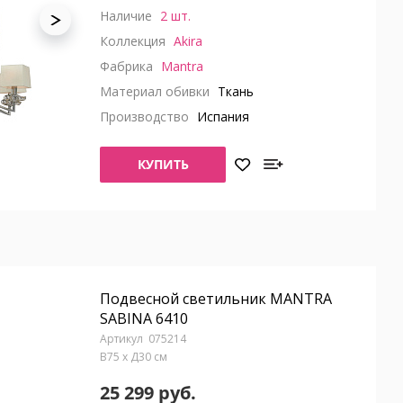
Наличие
2 шт.
Коллекция
Akira
Фабрика
Mantra
Материал обивки
Ткань
Производство
Испания
КУПИТЬ
Подвесной светильник MANTRA
SABINA 6410
075214
В75 x Д30 см
25 299 руб.