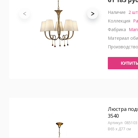
Наличие
2 шт
Коллекция
Pa
Фабрика
Man
Материал оби
Производств
КУПИТ
Люстра под
3540
085103
В65 x Д77 см