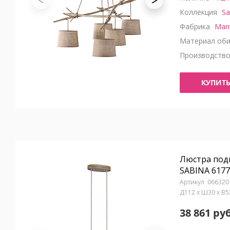
Коллекция
Sa
Фабрика
Man
Материал оби
Производств
КУПИТ
Люстра под
SABINA 6177
066320
Д112 x Ш30 x В
38 861 руб