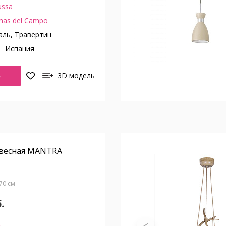
ussa
mas del Campo
ль, Травертин
о
Испания
Ь
3D модель
весная MANTRA
В70 см
.
.