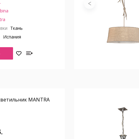
.
bina
tra
вки
Ткань
о
Испания
Ь
светильник MANTRA
.