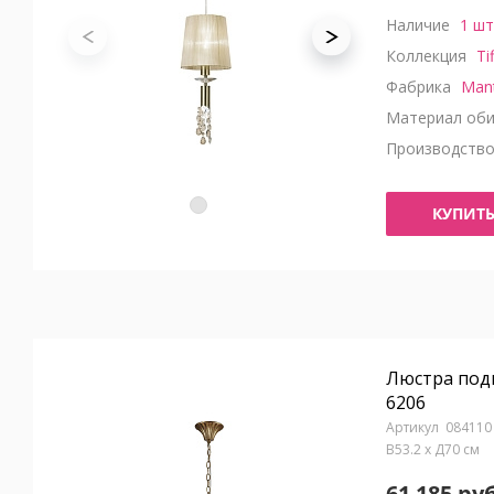
Наличие
1 шт
Коллекция
Ti
Фабрика
Man
Материал оби
Производств
КУПИТ
Люстра под
6206
084110
В53.2 x Д70 см
61 185 руб