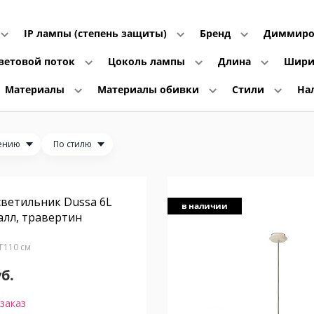
IP лампы (степень защиты)
Бренд
Диммиро
ветовой поток
Цоколь лампы
Длина
Шир
Материалы
Материалы обивки
Стили
На
ению
По стилю
ветильник Dussa 6L
в наличии
алл, травертин
 Г110 см
уб.
заказ