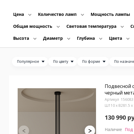
Цена
Количество ламп
Мощность лампы
Общая мощность
Световая температура
С
Высота
Диаметр
Глубина
Цвета
Популярное
По цвету
По форме
По назнач
Подвесной с
черный мет
156083
Ш110 x В281.5 x
130 990 р
Наличие
Под 