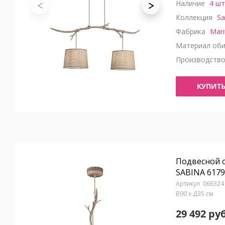
Наличие
4 шт
Коллекция
Sa
Фабрика
Man
Материал оби
Производств
КУПИТ
Подвесной 
SABINA 6179
066324
В90 x Д35 см
29 492 руб