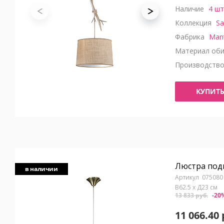
Наличие
4 шт
Коллекция
Sa
Фабрика
Man
Материал оби
Производств
КУПИТ
Люстра подв
в наличии
075080
В62.5 x Д23 см
13 833 руб.
-20
11 066.40 