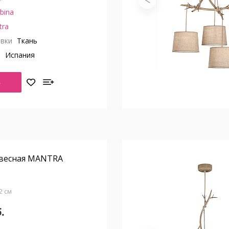
bina
tra
вки
Ткань
о
Испания
Ь
весная MANTRA
52 см
.