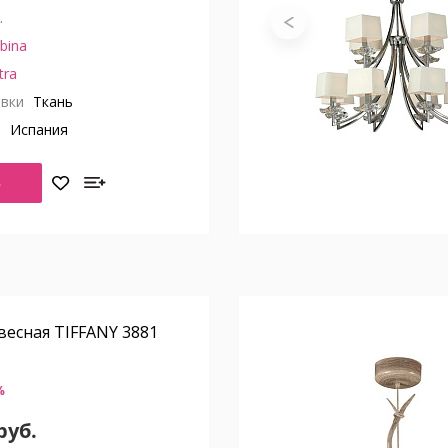
.
bina
tra
вки
Ткань
о
Испания
Ь
есная TIFFANY 3881
%
руб.