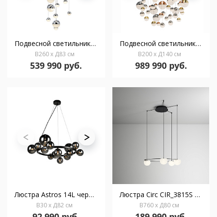
Подвесной светильник Sphere LED 27L Ø80 хром BLUETOOTH CCT 500 см
Подвесной светильник Sphere Ø140 55L BLUETOOTH цветной
В260 x Д83 см
В200 x Д140 см
539 990 руб.
989 990 руб.
Люстра Astros 14L черная
Люстра Circ CIR_3815S с поверхностным навесом
В30 x Д82 см
В760 x Д80 см
92 990 руб.
189 990 руб.