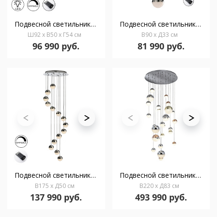
Подвесной светильник Altais 9L черный/хром DIM
Подвесной светильник Sphere 5L LED Ø33 DIM разноцветный
Ш92 x В50 x Г54 см
В90 x Д33 см
96 990 руб.
81 990 руб.
Подвесной светильник Sphere LED 14L Ø51 DIM BLUETOOTH хром
Подвесной светильник Sphere LED 27L Ø80 DIM BLUETOOTH цветной
В175 x Д50 см
В220 x Д83 см
137 990 руб.
493 990 руб.