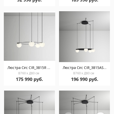
Люстра Circ CIR_3815R с углубленным навесом
Люстра Circ CIR_3815AS с акустической панелью
В760 x Д80 см
В760 x Д80 см
175 990 руб.
196 990 руб.