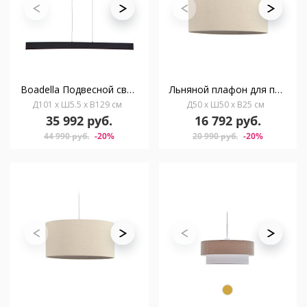
Boadella Подвесной светильник в черном цвете
Льняной плафон для потолочного светильника Nazli бежевый
Д101 x Ш5.5 x В129 см
Д50 x Ш50 x В25 см
35 992 руб.
16 792 руб.
44 990 руб.
-20%
20 990 руб.
-20%