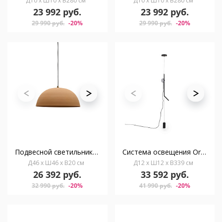
Д10 x Ш10 x В280 см
Д10 x Ш10 x В280 см
23 992 руб.
23 992 руб.
29 990 руб.
-20%
29 990 руб.
-20%
Подвесной светильник Nibla из металла с терракотовым эффектом Ø46см
Система освещения Orey из черного металла с многопозиционным точечным светильником
Д46 x Ш46 x В20 см
Д12 x Ш12 x В339 см
26 392 руб.
33 592 руб.
32 990 руб.
-20%
41 990 руб.
-20%