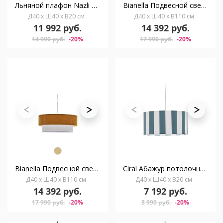
Льняной плафон Nazli для потолочного светильника бежевый Ø 40 см
Bianella Подвесной светильник из хлопка и вельвета бежевого цвета, Ø 40 см
Д40 x Ш40 x В20 см
Д40 x Ш40 x В110 см
11 992 руб.
14 392 руб.
14 990 руб.
-20%
17 990 руб.
-20%
Bianella Подвесной светильник из хлопка и вельвета горчичного цвета, Ø 40 см
Ciral Абажур потолочного светильника с синими и белыми полосками Ø 40
Д40 x Ш40 x В110 см
Д40 x Ш40 x В20 см
14 392 руб.
7 192 руб.
17 990 руб.
-20%
8 990 руб.
-20%