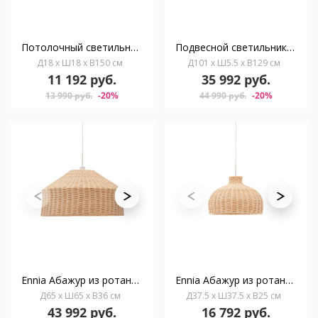
Потолочный светильник Wilara из дуба с шаром из белого матового стекла
Подвесной светильник Boadella из алюминия с бежевой отделкой
Д18 x Ш18 x В150 см
Д101 x Ш5.5 x В129 см
11 192 руб.
35 992 руб.
13 990 руб.
-20%
44 990 руб.
-20%
Ennia Абажур из ротанга в натуральной отделке Ø65 см
Ennia Абажур из ротанга со светлой отделкой Ø38 см
Д65 x Ш65 x В36 см
Д37.5 x Ш37.5 x В25 см
43 992 руб.
16 792 руб.