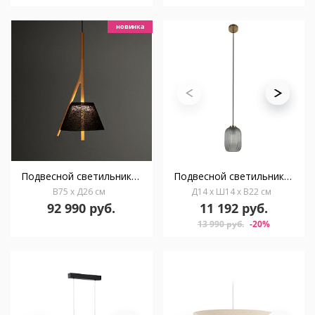
новинка
Подвесной светильник Cambo CM304G черный
Подвесной светильник из металла Hestia с отделкой из латуни и серого стекла
В75 x Д26 см
Д14 x Ш14 x В22 см
92 990 руб.
11 192 руб.
13 990 руб.
-20%