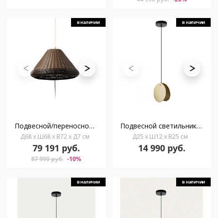
в наличии
в наличии
Подвесной/переносной уличный светильник Saigon серо-коричневый W70
Подвесной светильник Bethen латунный
Д68 x Ш68 x В72 x Д7 см
Д25 x Ш12 x В25 см
79 191 руб.
14 990 руб.
87 990 руб.
-10%
в наличии
в наличии