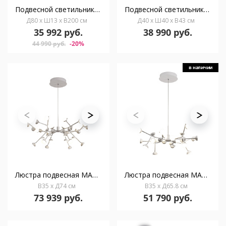
Подвесной светильник Vauxall из металла и матового стекла
Подвесной светильник Nibla из металла с терракотовым эффектом Ø40см
Д80 x Ш13 x В200 см
Д40 x Ш40 x В43 см
35 992 руб.
38 990 руб.
44 990 руб.
-20%
в наличии
Люстра подвесная MANTRA ADN 6260
Люстра подвесная MANTRA ADN 6261
В35 x Д74 см
В35 x Д65.8 см
73 939 руб.
51 790 руб.