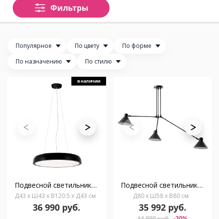
Фильтры
Популярное
По цвету
По форме
По назначению
По стилю
в наличии
Подвесной светильник Cocotte-S черный LED 30W 3000K
Подвесной светильник Odine
Д43 x Ш43 x В120.5 x Д43 см
Д80 x Ш58 x В80 см
36 990 руб.
35 992 руб.
44 990 руб.
-20%