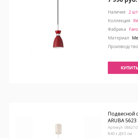
Наличие
2 шт
Коллекция
Re
Фабрика
Faro
Материал
Ме
Производств
КУПИТ
Подвесной 
ARUBA 5623
066210
В40 x Д9.5 см