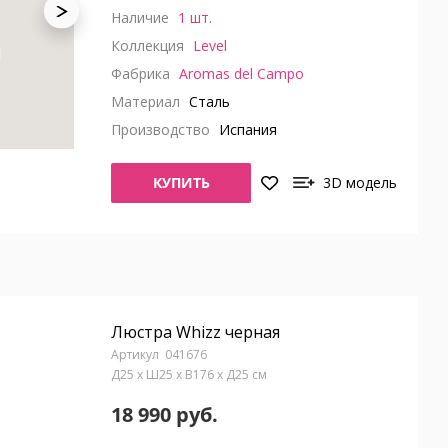
Наличие
1 шт.
Коллекция
Level
Фабрика
Aromas del Campo
Материал
Сталь
Производство
Испания
КУПИТЬ
3D модель
Люстра Whizz черная
041676
Д25 x Ш25 x В176 x Д25 см
18 990 руб.