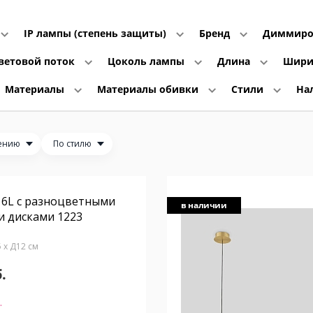
IP лампы (степень защиты)
Бренд
Диммиро
ветовой поток
Цоколь лампы
Длина
Шир
Материалы
Материалы обивки
Стили
На
ению
По стилю
 6L с разноцветными
в наличии
и дисками 1223
5 x Д12 см
.
.