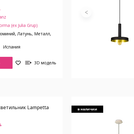
.
anz
orma (ex Julia Grup)
миний, Латунь, Металл,
о
Испания
Ь
3D модель
светильник Lampetta
в наличии
%