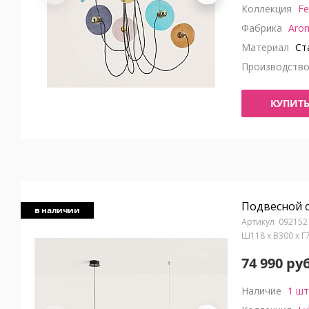
Коллекция
Fe
Фабрика
Aro
Материал
Ста
Производств
КУПИТ
Подвесной 
в наличии
092152
Ш118 x В300 x Г
74 990 руб
Наличие
1 шт