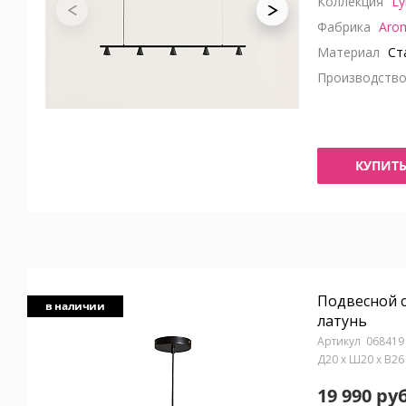
Коллекция
Ly
Фабрика
Aro
Материал
Ст
Производств
КУПИТ
Подвесной 
в наличии
латунь
068419
Д20 x Ш20 x В2
19 990 руб