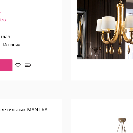
.
tro
талл
о
Испания
Ь
светильник MANTRA