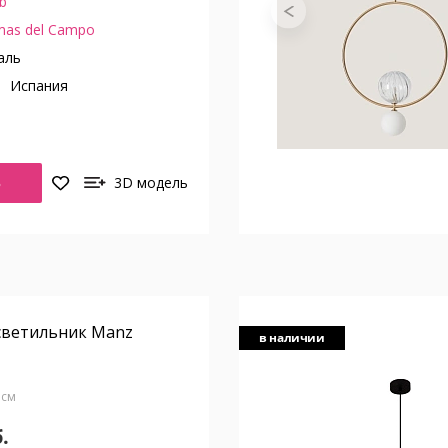
b
mas del Campo
аль
о
Испания
Ь
3D модель
светильник Manz
в наличии
6 см
.