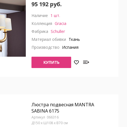
95 192 руб.
Наличие
1 шт.
Коллекция
Gracia
Фабрика
Schuller
Материал обивки
Ткань
Производство
Испания
КУПИТЬ
Люстра подвесная MANTRA
SABINA 6175
066316
Д150 x Ш108 x В70 см