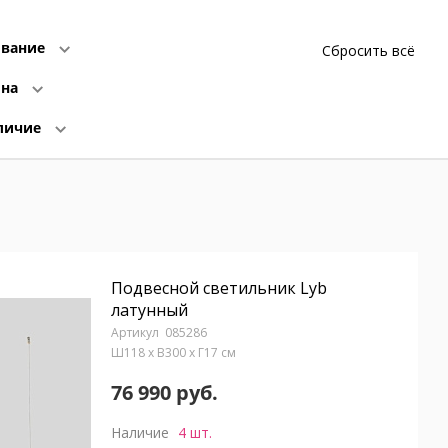
вание
Сбросить всё
ина
личие
Подвесной светильник Lyb
латунный
085286
Ш118 x В300 x Г17 см
76 990 руб.
Наличие
4 шт.