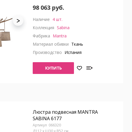
98 063 руб.
Наличие
4 шт.
Коллекция
Sabina
Фабрика
Mantra
Материал обивки
Ткань
Производство
Испания
КУПИТЬ
Люстра подвесная MANTRA
SABINA 6177
066320
Д112 x Ш30 x В52 см