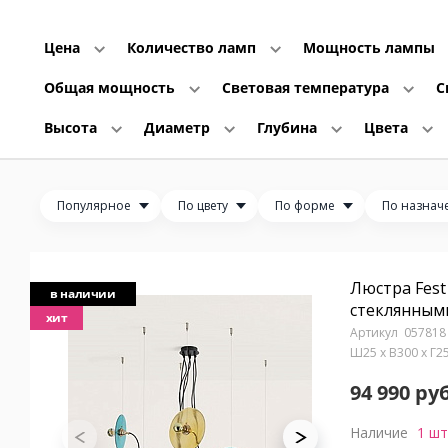
Цена
Количество ламп
Мощность лампы
Общая мощность
Световая температура
С
Высота
Диаметр
Глубина
Цвета
Популярное
По цвету
По форме
По назнач
Люстра Fest
в наличии
стеклянным
хит
057818
Ш25 x В300 x Г2
94 990 руб
Наличие
1 шт