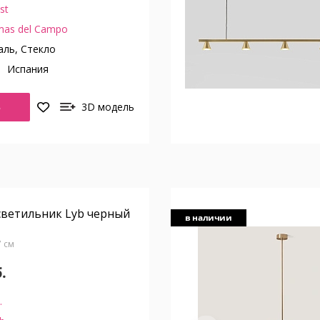
st
mas del Campo
ль, Стекло
о
Испания
Ь
3D модель
светильник Lyb черный
в наличии
7 см
.
.