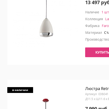
13 497 руб
Наличие
1 шт
Коллекция
La
Фабрика
Faro
Материал
Ста
Производств
КУПИТ
Люстра Retr
в наличии
038041
Д11.5 x Ш11.6 x
7 990 руб.