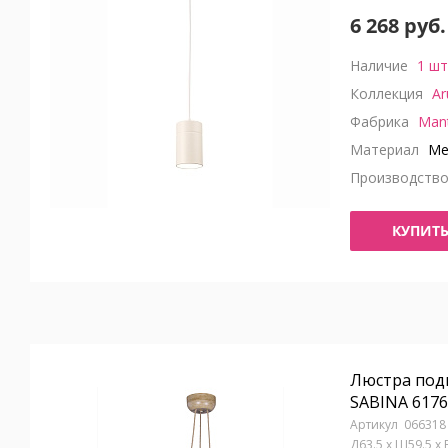
6 268 руб.
Наличие
1 шт
Коллекция
Ar
Фабрика
Man
Материал
Ме
Производств
КУПИТ
Люстра под
SABINA 6176
066318
Д63.5 x Ш59.5 x