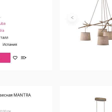
.
uba
tra
талл
о
Испания
Ь
весная MANTRA
 В100 см