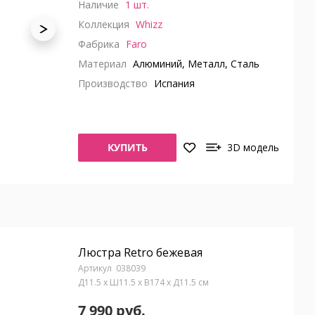
Наличие
1 шт.
Коллекция
Whizz
Фабрика
Faro
Материал
Алюминий, Металл, Сталь
Производство
Испания
КУПИТЬ
3D модель
Люстра Retro бежевая
038039
Д11.5 x Ш11.5 x В174 x Д11.5 см
7 990 руб.