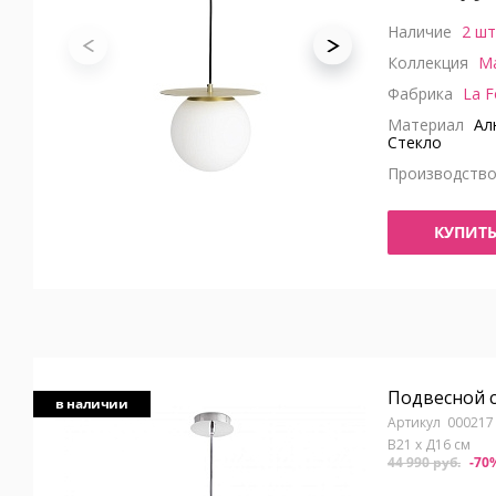
Наличие
2 шт
Коллекция
M
Фабрика
La F
Материал
Алю
Стекло
Производств
КУПИТ
Подвесной 
в наличии
000217
В21 x Д16 см
44 990 руб.
-70