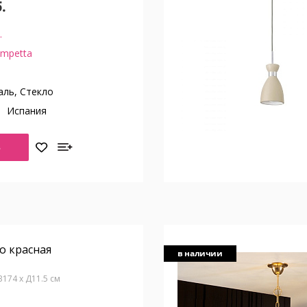
.
.
mpetta
ль, Стекло
о
Испания
Ь
o красная
в наличии
 В174 x Д11.5 см